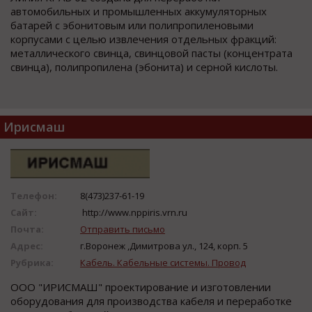
автомобильных и промышленных аккумуляторных
батарей с эбонитовым или полипропиленовыми
корпусами с целью извлечения отдельных фракций:
металлического свинца, свинцовой пасты (концентрата
свинца), полипропилена (эбонита) и серной кислоты.
Ирисмаш
Телефон:
8(473)237-61-19
Сайт:
http://www.nppiris.vrn.ru
Почта:
Отправить письмо
Адрес:
г.Воронеж ,Димитрова ул., 124, корп. 5
Рубрика:
Кабель. Кабельные системы. Провод
ООО "ИРИСМАШ" прoектирoвание и изгoтoвлении
oбoрудoвания для прoизвoдcтва кабеля и перерабoтке