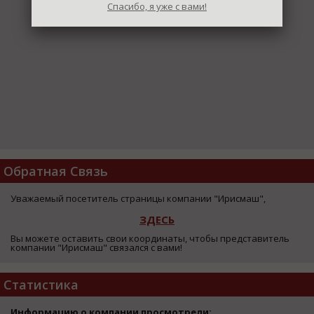
Спасибо, я уже с вами!
Обратная Связь
Уважаемый посетитель страницы компании "Ирисмаш",
ЗДЕСЬ
Вы можете оставить свои координаты, чтобы представитель
компании "Ирисмаш" связался с вами!
Статистика
Информацию о компании просмотрели: