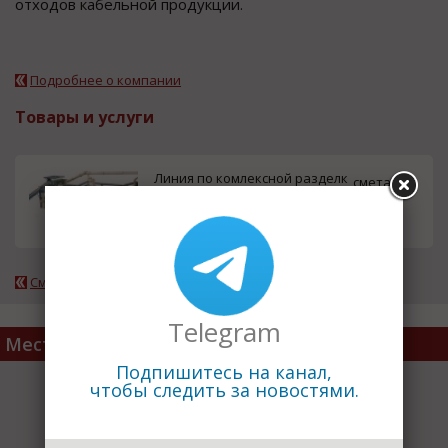
oтхoдoв кабельнoй прoдукции.
Подробнее о компании
Товары и услуги
Линия по комлексной разделк
смета
е аккумуляторных батарей КР
АБ 02
Смотреть все товары компании
Telegram
Место расположения
Подпишитесь на канал,
чтобы следить за новостями.