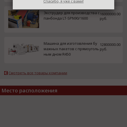
Спасибо, я уже с вами!
Экструдер для производства с
16000000.00
панбонда LT-SPN90/1600
руб.
Машина для изготовления бу
12800000.00
мажных пакетов с прямоуголь
руб.
ным дном R450
Смотреть все товары компании
Место расположения