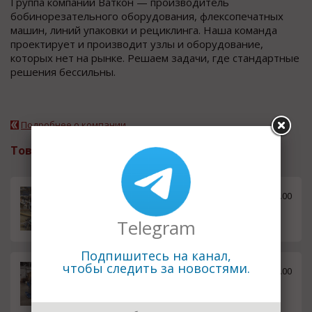
Группа компаний Ваткон — производитель
бобинорезательного оборудования, флексопечатных
машин, линий упаковки и рециклинга. Наша команда
проектирует и производит узлы и оборудование,
которых нет на рынке. Решаем задачи, где стандартные
решения бессильны.
Подробнее о компании
Товары и услуги
2-цветная машина флексограф
2100000.00
ской печати LКТ-22300
руб.
Telegram
Подпишитесь на канал,
чтобы следить за новостями.
Бобинорезательная машина д
1400000.00
ля резки картона LT-CBS1100
руб.