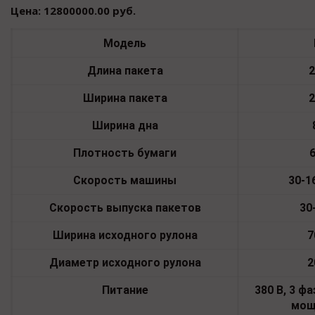
Цена: 12800000.00 руб.
Модель
Длина пакета
2
Ширина пакета
2
Ширина дна
Плотность
бумаги
Скорость
машины
30-1
Скорость
выпуска пакетов
30
Ширина
исходного
рулона
7
Диаметр
исходного
рулона
2
Питание
380 В,
3 фа
мощ