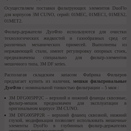
Осуществляем поставки фильтрующих элементов DuoFlo
для корпусов 3M CUNO, серий: 01MEC, 01MEC1, 01MES2,
01MET2.
Фильтр-держатели ДуоФло используются для очистки
технологических жидкостей и газообразных сред от
различных механических примесей. Выполнены из
нержавеющей стали, имеют регулировку опорных стоек,
предназначены специально для фильтр-элементов
мешочного типа, 3M DF series.
Располагая складским запасом Фабрика Фильтров
предлагает купить из наличия,
мешки фильтровальные
ДуоФло
с номинальной тонкостью фильтрации – 5 мкм :
3M DFG005PP2С – верхний и нижний фланцы сквозные,
фильтр-мешок предназначен для эксплуатации в
оригинальном корпусе 3M CUNO.
3M DFG005PP2R – верхний фланец сквозной, нижний
глухой, модификация позволяет использовать мешочные
элементы DyoFlo в глубинных фильтр-держателях
сторонних производителей.