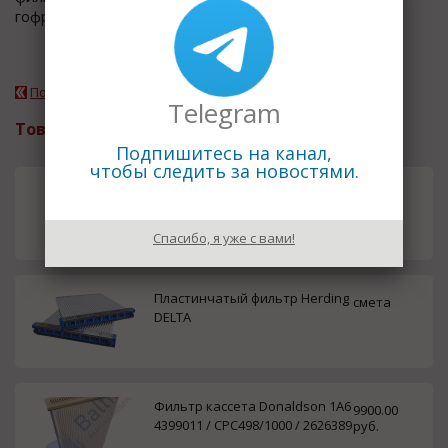
гофрированные). Все комплектующие и материал ...
Подробнее о компании
Telegram
Товары и услуги
Подпишитесь на канал,
чтобы следить за новостями.
Пластинчатый фильтр Herding
смета
HSL
Спасибо, я уже с вами!
Пластинчатый фильтр Herding
смета
DELTA
Фильтр кассета Donaldson 1A6
9900.00
4399011 / CPC498/1000 / 2626389
руб.