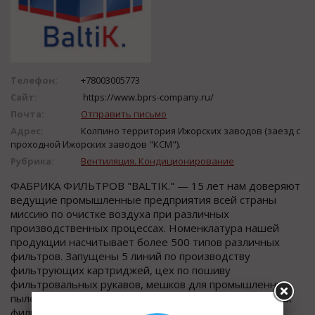
Телефон:
+78003005773
Сайт:
https://www.bprs-company.ru/
Почта:
Отправить письмо
Адрес:
Колпино территория Ижорских заводов (заезд с
проходной Ижорских заводов "КСМ").
Рубрика:
Вентиляция. Кондиционирование
ФАБРИКА ФИЛЬТРОВ "BALTIK." — 15 лет нам доверяют
ведущие промышленные предприятия всей страны
миссию по очистке воздуха при различных
производственных процессах. Номенклатура нашей
продукции насчитывает более 500 типов различных
фильтров. Запущены 5 линий по производству
фильтрующих картриджей, цех по пошиву
фильтровальных рукавов, мешков для промышленных
пылесосов. Работает цех по изготовлению воздушных
фильтров для вентиляции (карманные, панельные,