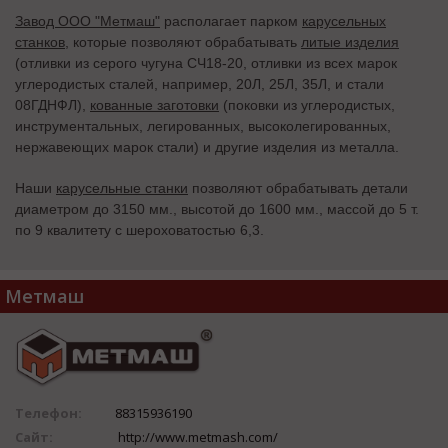
Завод ООО "Метмаш"
располагает парком
карусельных
станков
, которые позволяют обрабатывать
литые изделия
(отливки из серого чугуна СЧ18-20, отливки из всех марок
углеродистых сталей, например, 20Л, 25Л, 35Л, и стали
08ГДНФЛ),
кованные заготовки
(поковки из углеродистых,
инструментальных, легированных, высоколегированных,
нержавеющих марок стали) и другие изделия из металла.
Наши
карусельные станки
позволяют обрабатывать детали
диаметром до 3150 мм., высотой до 1600 мм., массой до 5 т.
по 9 квалитету с шероховатостью 6,3.
Метмаш
Телефон:
88315936190
Сайт:
http://www.metmash.com/