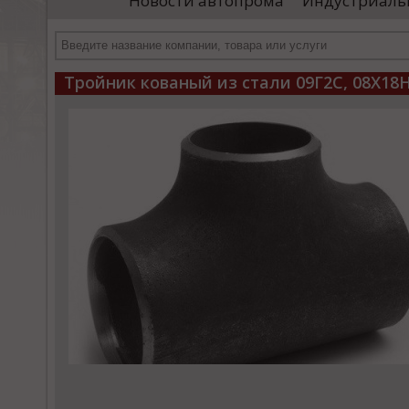
Новости автопрома
Индустриаль
иностранными удостоверяющими центрами.
пр
Чтобы...
че
Тройник кованый из стали 09Г2С, 08Х18