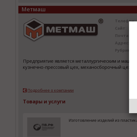
Метмаш
Телефон:
Сайт:
Почта:
Адрес:
Рубрика:
Предприятие является металлургическим и машино
кузнечно-прессовый цех, механосборочный цех, м
Подробнее о компании
Товары и услуги
Изготовление изделий из пласти