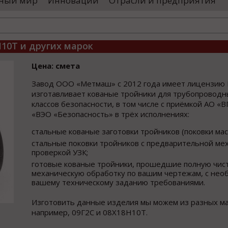
ный мир
Инновации
Отрасли и предприятия
оводятся необходимые проверки, после
«Уральские 
го спутники начнут...
производств
высокоскоро
...
Н10Т и других марок
Цена: смета
Завод ООО «Метмаш» с 2012 года имеет лицензию 
изготавливает кованые тройники для трубопроводн
классов безопасности, в том числе с приёмкой АО «
«ВЭО «Безопасность» в трёх исполнениях:
стальные кованые заготовки тройников (поковки масс
стальные поковки тройников с предварительной ме
проверкой УЗК;
готовые кованые тройники, прошедшие полную чис
механическую обработку по вашим чертежам, с не
вашему техническому заданию требованиями.
Изготовить данные изделия мы можем из разных ма
например, 09Г2С и 08Х18Н10Т.