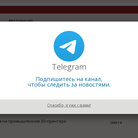
88315936190
http://www.metmash.com/
Отправить письмо
606440, Нижегородская обл., г. Бор, ул. Луначарского, 128
Предприятия чёрной металлургии
строительным заводом. В его структуру входят сталелитей
Telegram
одельный цех и центральная лаборатория.
Подпишитесь на канал,
чтобы следить за новостями.
Спасибо, я уже с вами!
ка на промышленном 3D-принтере
смета