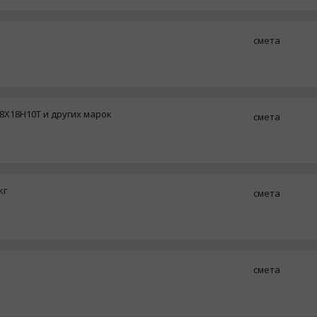
смета
08Х18Н10Т и других марок
смета
кг
смета
смета