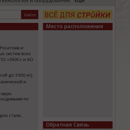
Технологии и оборудование
Еще
большая честь выполн
локомотивы»)
Президента и вручить 
енного комплекса для выпуска
стных поездов. Главный вывод,
Место расположения
Росатома и
ых систем всех
ВПО «ЗАЭС» и АО
ой до 3500 кг);
ханической и
товую
обходимыми по
рок стали,
Обратная Связь