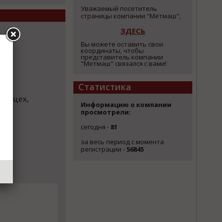
Уважаемый посетитель
страницы компании "Метмаш",
ЗДЕСЬ
Вы можете оставить свои
координаты, чтобы
представитель компании
"Метмаш" связался с вами!
Статистика
ный цех,
Информацию о компании
просмотрели:
сегодня -
81
за весь период с момента
регистрации -
56845