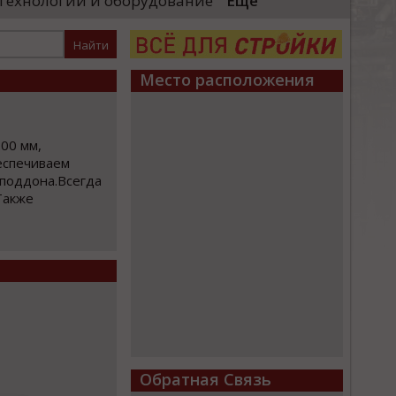
Технологии и оборудование
Еще
необходимые проверки, после
«Уральские локомотивы
 начнут...
производственного ком
высокоскоростных поез
...
Место расположения
00 мм,
еспечиваем
 поддона.Всегда
Также
Обратная Связь