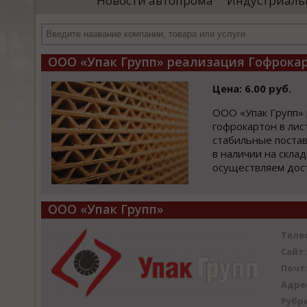
Новости автопрома
Индустриаль
департамента продаж и контрактации
ин
гражданского судостроения ...
Чт
ООО «Упак Групп» реализация Гофрокарт
Цена: 6.00 руб.
ООО «Упак Групп»
гофрокартон в лис
стабильные постав
в наличии на склад
осуществляем дост
ООО «Упак Групп»
Теле
Сайт:
Почт
Адре
Рубр