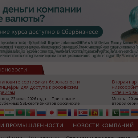
ЫЕ НОВОСТИ
тановите сертификат безопасности
Вторая пар
нцифры для доступа к российским
низкоорбит
рвисам
успешно вы
сква, 23 июля 2026 года — При отзыве
Москва, 20 и
рубежных SSL-сертификатов российские
второй сери
йты могут некорректно открываться в
аппаратов, к
остранных браузерах (Google Chrome,
масштабной 
fari, Edge и др.), а соединение с сервисами
группировки
жет отображаться как небезопасное.
интернет с 
ТИ ПРОМЫШЛЕННОСТИ
НОВОСТИ КОМПАНИЙ
которые ресурсы уже сообщили о
из ключевых
зможной недоступности и ошибках при
«Экономика 
дключении из-за отзывов сертификатов
трансформаци
ДИПЛОМЫ