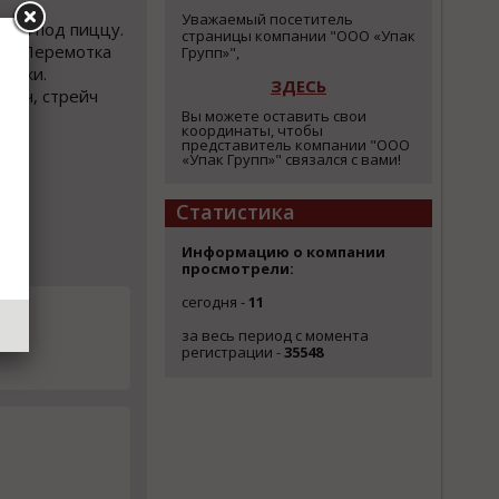
Уважаемый посетитель
овка под пиццу.
страницы компании "ООО «Упак
ты. Перемотка
Групп»",
ложки.
ЗДЕСЬ
котч, стрейч
Вы можете оставить свои
координаты, чтобы
представитель компании "ООО
«Упак Групп»" связался с вами!
Статистика
Информацию о компании
просмотрели:
сегодня -
11
за весь период с момента
регистрации -
35548