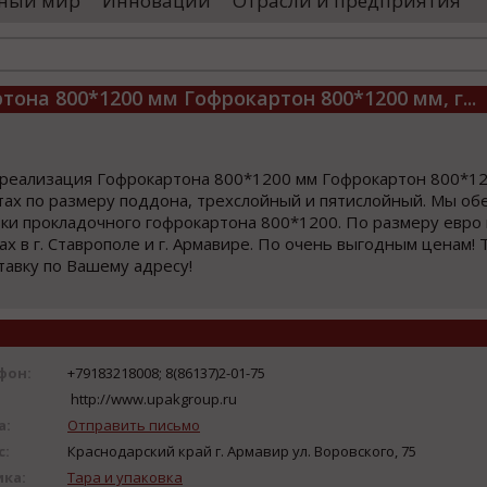
ный мир
Инновации
Отрасли и предприятия
остранными удостоверяющими центрами.
проводятся 
обы...
чего спутники
она 800*1200 мм Гофрокартон 800*1200 мм, г...
 реализация Гофрокартона 800*1200 мм Гофрокартон 800*12
тах по размеру поддона, трехслойный и пятислойный. Мы об
ки прокладочного гофрокартона 800*1200. По размеру евро
ах в г. Ставрополе и г. Армавире. По очень выгодным ценам! 
авку по Вашему адресу!
фон:
+79183218008; 8(86137)2-01-75
http://www.upakgroup.ru
а:
Отправить письмо
с:
Краснодарский край г. Армавир ул. Воровского, 75
ика:
Тара и упаковка