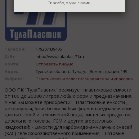
Спасибо, я уже с вами!
Телефон:
+79207439406
Сайт:
http://www.tulaplast71.ru
Почта:
Отправить письмо
Адрес:
Тульская область, Тула, ул. Демонстрации, 149
Рубрика:
Пластиковая и полиэтиленовая тара и упаковка
ООО ПК "ТулаПластик" реализует пластиковые емкости
от 100 до 20000 литров любых форм и предназначения.
У нас Вы можете приобрести: - Пластиковые ёмкости ,
резервуары, баки, бочки любых форм и предназначения,
для питьевой и технической воды, пищевых продуктов,
дизельного топлива, ГСМ и других агрессивных
жидкостей; - Емкости для карбомидо-аммиачных смесей
(КАС) сельскохозяйственного применения; - Готовые