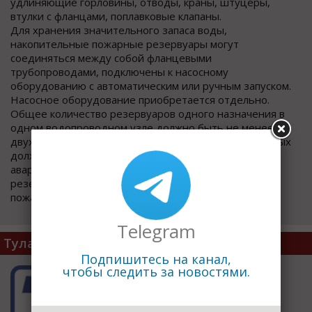
удлиняющие горловины, отводы, краны, штуцеры,
втулки с фланцами, поплавковые клапаны.
Для хранения значительного запаса воды,
накопительные пожарные резервуары могут
соединяться между собой фланцевыми
трубопроводами, подключены к насосному
оборудованию с автоматическим или ручным запуском.
Насосное оборудование приобретается отдельно.
Общее количество резервуаров одного назначения в
одном водопроводном узле должно быть не менее
двух. При выключении одного резервуара в остальных
должно храниться не менее 50 % пожарного и
аварийного объемов воды. Устройство одного
резервуара допускается в случае отсутствия в нем
пожарного и аварийного объемов.
Telegram
ТулаПластик
Подпишитесь на канал,
чтобы следить за новостями.