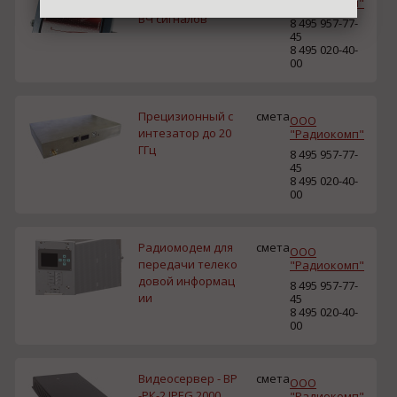
ый аттенюатор С
"Радиокомп"
ВЧ сигналов
8 495 957-77-
45
8 495 020-40-
00
Прецизионный с
смета
ООО
интезатор до 20
"Радиокомп"
ГГц
8 495 957-77-
45
8 495 020-40-
00
Радиомодем для
смета
ООО
передачи телеко
"Радиокомп"
довой информац
8 495 957-77-
ии
45
8 495 020-40-
00
Видеосервер - ВР
смета
ООО
-РК-2 JPEG 2000
"Радиокомп"