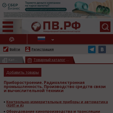
АЖНЫЕ НОВОСТИ
Войти
Регистрация
Каталог предприятий
Товарный каталог
(всего 17570)
(всего 37776)
Добавить товары
Приборостроение. Радиоэлектронная
промышленность. Производство средств связи
и вычислительной техники
Контрольно-измерительные приборы и автоматика
(КИП и А)
Оборудование кинопроизводства и трансляции