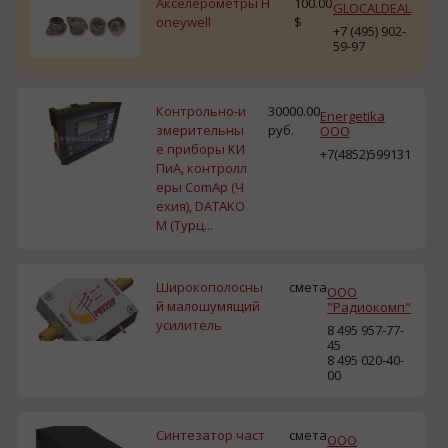
Акселерометры H
100.00
GLOCALDEAL
oneywell
$
+7 (495) 902-
59-97
Контрольно-и
30000.00
Energetika
змерительны
руб.
OOO
е приборы КИ
+7(4852)599131
ПиА, контролл
еры ComAp (Ч
ехия), DATAKO
M (Турц...
Широкополосны
смета
ООО
й малошумящий
"Радиокомп"
усилитель
8 495 957-77-
45
8 495 020-40-
00
Синтезатор част
смета
ООО