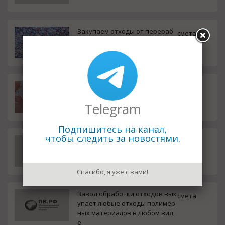
Закупаем отходы от перераб
смета
отки ПЭТ бутылок смесь крыш
ек и этикеток
Производство и продажа ПЭТ
смета
А натурального цвета.
Telegram
Подпишитесь на канал,
чтобы следить за новостями.
Покупаем отходы и неликвид
смета
ы Полистирола Полиэтилена П
олипропилена
Спасибо, я уже с вами!
Завод обработки отходов вык
смета
упает любые отходы полимер
ных материалов в любом вид
е