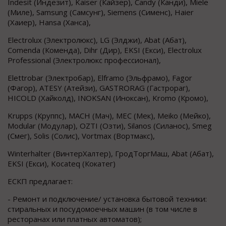
Indesit (Индезит), Kaiser (Кайзер), Candy (Канди), Miele
(Миле), Samsung (Самсунг), Siemens (Сименс), Haier
(Хаиер), Hansa (Ханса),
Electrolux (Электролюкс), LG (Элджи), Abat (Абат),
Comenda (Коменда), Dihr (Дир), EKSI (Екси), Electrolux
Professional (Электролюкс профессионал),
Elettrobar (Электробар), Elframo (Эльфрамо), Fagor
(Фагор), ATESY (Атейзи), GASTRORAG (Гастрораг),
HICOLD (Хайколд), INOKSAN (Иноксан), Kromo (Кромо),
Krupps (Круппс), MACH (Мач), MEC (Мек), Meiko (Мейко),
Modular (Модулар), OZTI (Озти), Silanos (Силанос), Smeg
(Смег), Solis (Солис), Vortmax (Вортмакс),
Winterhalter (ВинтерХалтер), ГродТоргМаш, Abat (Абат),
EKSI (Екси), Kocateq (Кокатег)
ЕСКП предлагает:
- Ремонт и подключение/ установка бытовой техники:
стиральных и посудомоечных машин (в том числе в
ресторанах или платных автоматов);