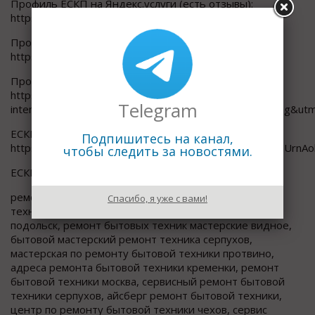
Профиль ЕСКП на Яндекс.услуги (есть отзывы):
https://yandex.ru/uslugi/profile/Eskp-438421
Профиль ЕСКП на Google.карты (есть отзывы):
https://g.page/ESKPRU?share
Профиль ЕСКП на Яндекс (есть отзывы):
https://yandex.ru/profile/237287703900?
Telegram
intent=reviews&utm_source=badge&utm_medium=rating&ut
ЕСКП на YouTube:
Подпишитесь на канал,
https://www.youtube.com/channel/UCL8St3oYRTayYkSnUrnAo
чтобы следить за новостями.
ЕСКП в instagram: https://www.instagram.com/eskp2/
ремонт бытовой техники серпухов, ремонт бытовых
Спасибо, я уже с вами!
техник чехов, техник по ремонту бытовой техники
подольск, ремонт бытовых техник мастерские видное,
бытовой мастерский ремонт техника серпухов,
мастерская по ремонту бытовой техники протвино,
адреса ремонта бытовой техники кременки, ремонт
бытовой техники москва, сервисный ремонт бытовой
техники серпухов, айсберг ремонт бытовой техники,
центр по ремонту бытовой техники чехов, сервис