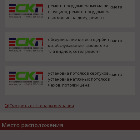
ремонт посудомоечных маши
смета
н пущино, ремонт посудомоеч
ных машин на дому, ремонт
обслуживание котлов щербин
смета
ка, обслуживание газового ко
тла видное, котел ремонт
установка потолков серпухов,
смета
установка натяжных потолков
чехов, потолки цена
Смотреть все товары компании
Место расположения