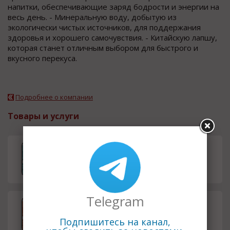
напитки, обеспечивающие заряд бодрости и энергии на
весь день. - Минеральную воду, добытую из
экологически чистых источников, для поддержания
здоровья и хорошего самочувствия. - Китайскую лапшу,
которая станет отличным выбором для быстрого и
вкусного перекуса.
Подробнее о компании
Товары и услуги
Рис быстрого приготовления H
168.00
ONGLU - мясо с овощами
руб.
Telegram
Рис быстрого приготовления H
168.00
ONGLU - курица
руб.
Подпишитесь на канал,