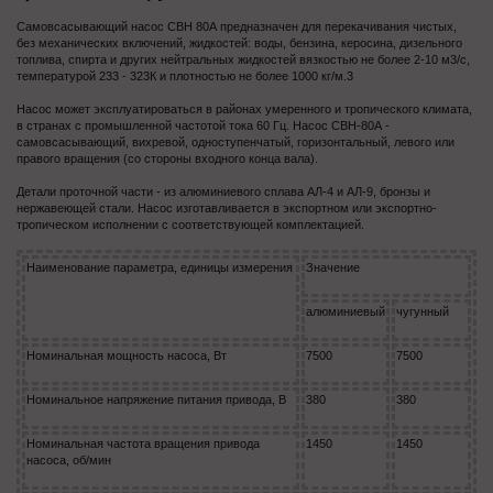
Самовсасывающий насос СВН 80А предназначен для перекачивания чистых,
без механических включений, жидкостей: воды, бензина, керосина, дизельного
топлива, спирта и других нейтральных жидкостей вязкостью не более 2-10 м3/с,
температурой 233 - 323К и плотностью не более 1000 кг/м.3
Насос может эксплуатироваться в районах умеренного и тропического климата,
в странах с промышленной частотой тока 60 Гц. Насос СВН-80А -
самовсасывающий, вихревой, одноступенчатый, горизонтальный, левого или
правого вращения (со стороны входного конца вала).
Детали проточной части - из алюминиевого сплава АЛ-4 и АЛ-9, бронзы и
нержавеющей стали. Насос изготавливается в экспортном или экспортно-
тропическом исполнении с соответствующей комплектацией.
Наименование параметра, единицы измерения
Значение
алюминиевый
чугунный
Номинальная мощность насоса, Вт
7500
7500
Номинальное напряжение питания привода, В
380
380
Номинальная частота вращения привода
1450
1450
насоса, об/мин