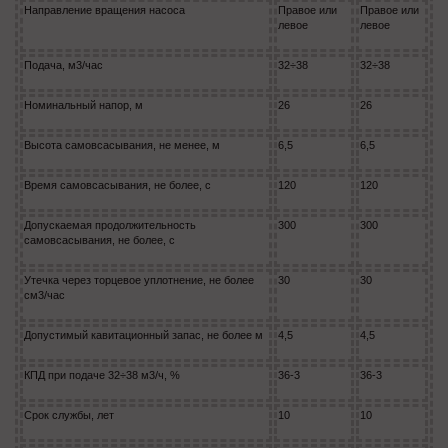
Направление вращения насоса
Правое или
Правое или
левое
левое
Подача, м
3
/час
32÷38
32÷38
Номинальный напор, м
26
26
Высота самовсасывания, не менее, м
6,5
6,5
Время самовсасывания, не более, с
120
120
Допускаемая продолжительность
300
300
самовсасывания, не более, с
Утечка через торцевое уплотнение, не более
30
30
см
3
/час
Допустимый кавитационный запас, не более м
4,5
4,5
КПД при подаче 32÷38 м
3
/ч, %
36
-3
36
-3
Срок службы, лет
10
10