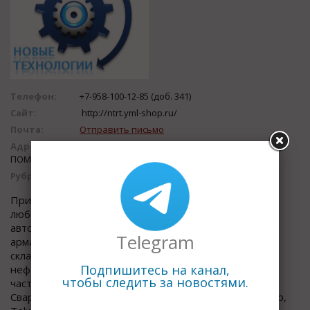
Телефон:
+7-958-100-12-85 (доб. 341)
Сайт:
http://ntrt.yml-shop.ru/
Почта:
Отправить письмо
Адрес:
АДМИРАЛТЕЙСКАЯ УЛ, ДОМ 3, КОРПУС 4,
ПОМЕЩЕНИЕ 1026
Рубрика:
Сварочная техника и оборудование
Принимаем заявки (заказы) на комплексные поставки
любого промышленного оборудования (КИП,
автоматика, электротехника, запорно-регулирующая
Telegram
арматура, приводная техника, грузоподъемное,
складское, весовое, гаражное, буровое,
Подпишитесь на канал,
нефтепромысловое и тд.), комплектующих, запасных
чтобы следить за новостями.
частей и инструмента. Предлагаемая продукция:
Сварочное оборудование: Сварог, Brima, Kemppi, Esab,