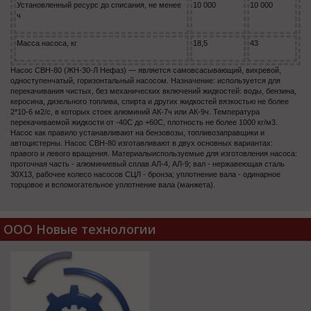
Установленный ресурс до списания, не менее
10 000
10 000
ч
Масса насоса, кг
18,5
43
Насос СВН-80 (ЖН-30-Л Нефаз) — является самовсасывающий, вихревой,
одноступенчатый, горизонтальный насосом. Назначение: используется для
перекачивания чистых, без механических включений жидкостей: воды, бензина,
керосина, дизельного топлива, спирта и других жидкостей вязкостью не более
2*10-6 м2/с, в которых стоек алюминий АК-7ч или АК-9ч. Температура
перекачиваемой жидкости от -40С до +60С, плотность не более 1000 кг/м3.
Насос как правило устанавливают на бензовозы, топливозаправщики и
автоцистерны. Насос СВН-80 изготавливают в двух основных вариантах:
правого и левого вращения. Материалыиспользуемые для изготовления насоса:
проточная часть - алюминиевый сплав АЛ-4, АЛ-9; вал - нержавеющая сталь
30Х13, рабочее колесо насосов СЦЛ - бронза; уплотнение вала - одинарное
торцовое и вспомогательное уплотнение вала (манжета).
ООО Новые технологии