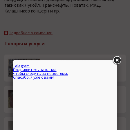
таких как Лукойл, Транснефть, Новатэк, РЖД,
Калашников концерн и пр.
Подробнее о компании
Товары и услуги
Фланцы ГОСТ 33259-2015
смета
Стальные переходы ГОСТ 1737
смета
8-2001
Telegram
Подпишитесь на канал,
чтобы следить за новостями.
Стальной тройник
смета