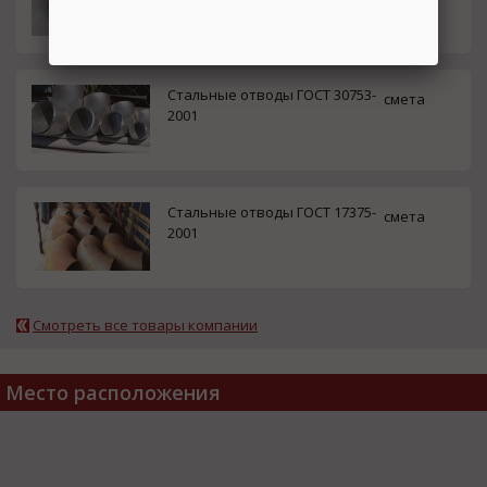
Спасибо, я уже с вами!
Стальные отводы ГОСТ 30753-
смета
2001
Стальные отводы ГОСТ 17375-
смета
2001
Смотреть все товары компании
Место расположения