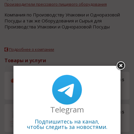
Производители прессового пищевого оборудования
Компания по Производству Упаковки и Одноразовой
Посуды а так же Оборудования и Сырья для
Производства Упаковки и Одноразовой Посуды
Подробнее о компании
Товары и услуги
Однопроходный Принтер Для
16500.00 $
Печати на Упаковочных Коро
бках, Пакетах
Telegram
Станок для Производства Бум
15000.00 $
ажных Тарелок с Двумя Рабоч
Подпишитесь на канал,
ими Станциями
чтобы следить за новостями.