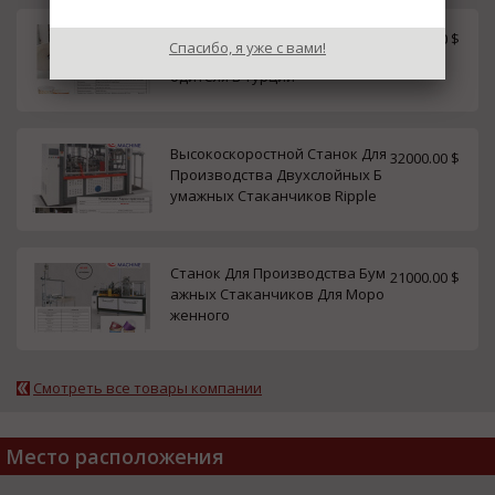
Станок по Производству Бума
15000.00 $
Спасибо, я уже с вами!
жных Стаканчиков от Произв
одителя в Турции
Высокоскоростной Станок Для
32000.00 $
Производства Двухслойных Б
умажных Стаканчиков Ripple
Станок Для Производства Бум
21000.00 $
ажных Стаканчиков Для Моро
женного
Смотреть все товары компании
Место расположения