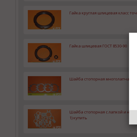
Гайка круглая шлицевая класс точ
Гайка шлицевая ГОСТ 8530-90
Шайба стопорная многолапчатая 
Шайба стопорная с лапкой и носком
1) купить