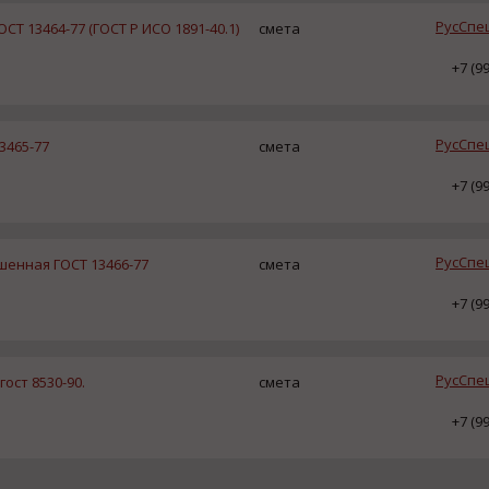
РусСпе
 13464-77 (ГОСТ Р ИСО 1891-40.1)
смета
+7 (9
РусСпе
3465-77
смета
+7 (9
РусСпе
шенная ГОСТ 13466-77
смета
+7 (9
РусСпе
ост 8530-90.
смета
+7 (9