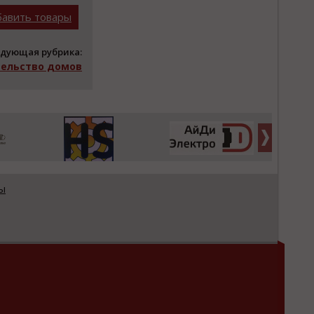
авить товары
дующая рубрика:
ельство домов
ы