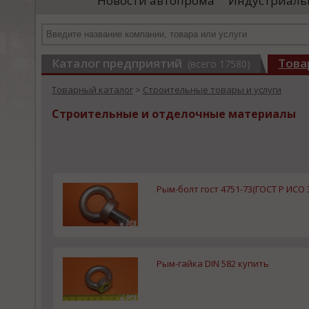
Новости автопрома
Индустриаль
иностранными удостоверяющими центрами.
пр
Чтобы...
че
Каталог предприятий
Това
(всего 17580)
Товарный каталог
>
Строительные товары и услуги
Строительные и отделочные материалы
Рым-болт гост 4751-73(ГОСТ Р ИСО 
Рым-гайка DIN 582 купить