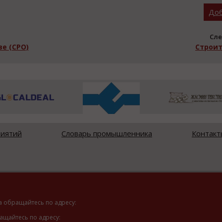
Доб
Сле
е (СРО)
Строит
риятий
Словарь промышленника
Контакт
а обращайтесь по адресу:
ащайтесь по адресу: