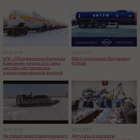
04.02.2018
26.01.2018
НПК «Объединенная Вагонная
500-й полуприцеп битумовоз
Компания» начала поставки
BONUM
цистерн для перевозки
концентрированной азотной
кислоты в адрес АО «ОХК
«УРАЛХИМ»
05.01.2018
24.11.2017
На территории Новокузнецкого
Депутаты и эксперты