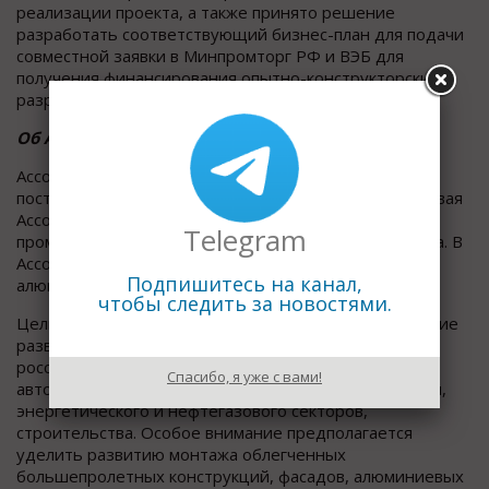
реализации проекта, а также принято решение
разработать соответствующий бизнес-план для подачи
совместной заявки в Минпромторг РФ и ВЭБ для
получения финансирования опытно-конструкторских
разработок.
Об Ассоциации (www.aluminas.ru):
Ассоциация «Объединение производителей,
поставщиков и потребителей алюминия» (Алюминиевая
Ассоциация) создана при поддержке Министерства
Telegram
промышленности и торговли РФ в декабре 2015 года. В
Ассоциацию входят крупнейшие предприятия
Подпишитесь на канал,
алюминиевой отрасли России.
чтобы следить за новостями.
Целью создания Ассоциации является стимулирование
развития смежных алюмопотребляющих отраслей
российской промышленности, в том числе авиа- и
Спасибо, я уже с вами!
автомобилестроения, судостроения, вагоностроения,
энергетического и нефтегазового секторов,
строительства. Особое внимание предполагается
уделить развитию монтажа облегченных
большепролетных конструкций, фасадов, алюминиевых