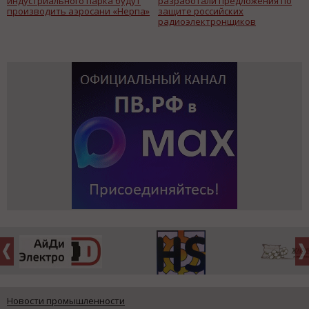
индустриального парка будут
разработали предложения по
производить аэросани «Нерпа»
защите российских
радиоэлектронщиков
Новости промышленности