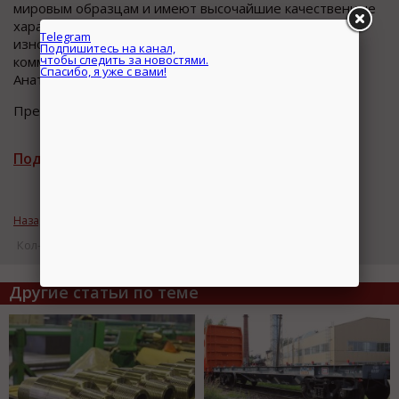
мировым образцам и имеют высочайшие качественные
характеристики, которые гарантируют надежность и
износостойкость железнодорожного пути", –
комментирует управляющий директор ПАО "ЧМК"
Анатолий Щетинин.
Пресс-служба ПАО "ЧМК"
Telegram
Подписаться на рассылку новостей
Подпишитесь на канал,
чтобы следить за новостями.
Назад к рубрике «Индустриальный мир»
Кол-во просмотров: 16234
Спасибо, я уже с вами!
Другие статьи по теме