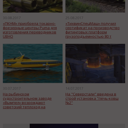
30.08.2017
25.08.2017
«ПКНМ» приобрела токарно-
«ТихвинСпецМаш» получил
фрезерные центры Puma для
сертификат на производство
изготовления переводников
фитинговых платформ
UBHO
грузоподъемностью 80 т
30.07.2017
14.07.2017
На рыбинском
На "Северстали" введена в
судостроительном заводе
строй установка "печь-ковш
«Вымпел» возрождают
№2"
советский теплоход на
подводных крыльях «Комета
120М»