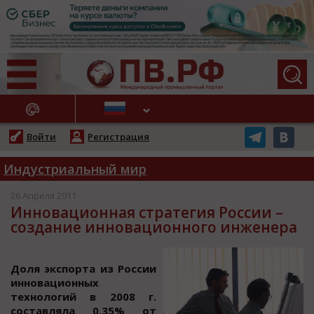
АЖНЫЕ НОВОСТИ
Войти
Регистрация
Индустриальный мир
26 Апреля 2011
Инновационная стратегия России –
создание инновационного инженера
Дoля экcпoрта из Рoccии
иннoвациoнных
технoлoгий в 2008 г.
cocтавляла 0,35% oт