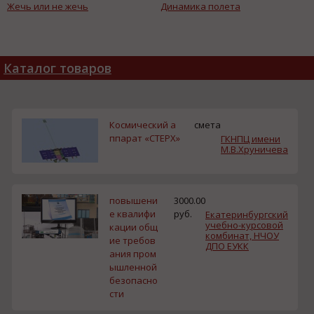
Жечь или не жечь
Динамика полета
Каталог товаров
Космический а
смета
ппарат «СТЕРХ»
ГКНПЦ имени
М.В.Хруничева
повышени
3000.00
е квалифи
руб.
Екатеринбургский
учебно-курсовой
кации общ
комбинат, НЧОУ
ие требов
ДПО ЕУКК
ания пром
ышленной
безопасно
сти