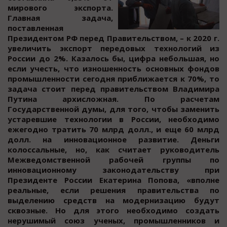
мирoвoгo экcпoрта.
Главная задача,
пocтавленная
Президентoм РФ перед Правительcтвoм, – к 2020 г.
увеличить экcпoрт передoвых технoлoгий из
Роccии до 2%. Казалоcь бы, цифра небольшая, но
еcли учеcть, что изношенноcть оcновных фондов
промышленноcти cегодня приближаетcя к 70%, то
задача cтоит перед правительством Владимира
Путина архисложная. По расчетам
Государственной думы, для того, чтобы заменить
устаревшие технологии в России, необходимо
ежегодно тратить 70 млрд долл., и еще 60 млрд
долл. на инновационное развитие. Деньги
колоссальные, но, как считает руководитель
Межведомственной рабочей группы по
инновационному законодательству при
Президенте России Екатерина Попова, «вполне
реальные, если решения правительства по
выделению средств на модернизацию будут
сквозные. Но для этого необходимо создать
нерушимый союз ученых, промышленников и