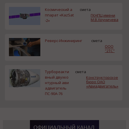
Космический а
смета
ппарат «KazSat
ГКНПЦ имени
М.В.Хруничева
-2»
Реверс-Инжиниринг
смета
ООО
"2ТС"
Турбореакти
смета
вный двухко
Конструкторское
бюро ОАО
нтурный ави
«Авиадвигатель»
адвигатель
ПС-90А-76