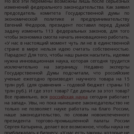
Но все эти перемены возможны лишь после серьезных
изменений федерального законодательства. Как заявил
председатель комитета Государственной думы по
экономической политике и предпринимательству
Евгений Федоров, президент поставил перед Думой
задачу изменить 113 федеральных законов, для того
чтобы экономика смогла начать инновационно работать.
«У нас в настоящий момент чуть ли не в единственной
стране в мире нельзя идею считать собственностью.
Парадокс! Для того, чтобы наш рынок насытить, идеями
нужна инновационная наука, которая сегодня трудится
исключительно на заграницу. Недавно эксперты
Государственной Думы подсчитали, что российские
ученые ежегодно производят научного товара на 15
трлн руб. (для сравнения – годовой бюджет страны 10
трлн руб.). И где этот товар? Где деньги за этот товар?
Все правильно, вся
российская наука
сегодня работает
на запад». Увы, но пока нынешнее законодательство не
только не позволяет науке работать на благо России,
наше законодательство, по словам новоиспеченного
президента торгово-промышленной палаты России
Сергея Катырина, делает все возможное, чтобы наука не
приближалась к бизнесу. «У нас есть законы, которые не