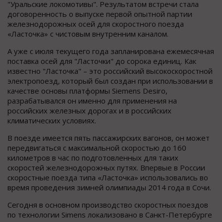
"Уральские локомотивы". Результатом встречи стала
договоренность о выпуске первой опытной партии
железнодорожных осей для скоростного поезда
«Ласточка» с чистовым внутренним каналом.
А уже с июля текущего года запланирована ежемесячная
поставка осей для "Ласточки" до сорока единиц. Как
известно "Ласточка" – это российский высокоскоростной
электропоезд, который был создан при использовании в
качестве основы платформы Siemens Desiro,
разрабатывался он именно для применения на
российских железных дорогах и в российских
климатических условиях.
В поезде имеется пять пассажирских вагонов, он может
передвигаться с максимальной скоростью до 160
километров в час по подготовленных для таких
скоростей железнодорожных путях. Впервые в России
скоростные поезда типа «Ласточка» использовались во
время проведения зимней олимпиады 2014 года в Сочи.
Сегодня в основном производство скоростных поездов
по технологии Simens локализовано в Санкт-Петербурге