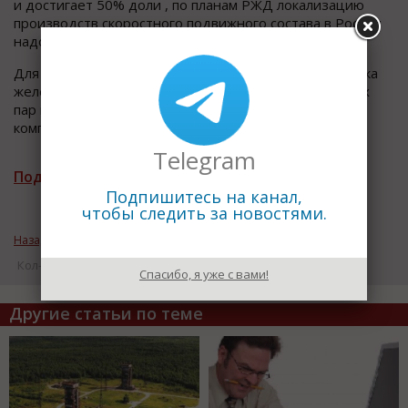
и достигает 50% доли , по планам РЖД локализацию
производств скоростного подвижного состава в России
надо довести до 80% в самом ближайшем будущем.
Для этого и выбрана в качестве основного поставщика
железнодорожных осей для формирования колёсных
пар моторных и безмоторных вагонов Пермская
компания "Мотовилихинские заводы
Telegram
Подписаться на рассылку новостей
Подпишитесь на канал,
чтобы следить за новостями.
Назад к рубрике «Индустриальный мир»
Кол-во просмотров: 18391
Спасибо, я уже с вами!
Другие статьи по теме