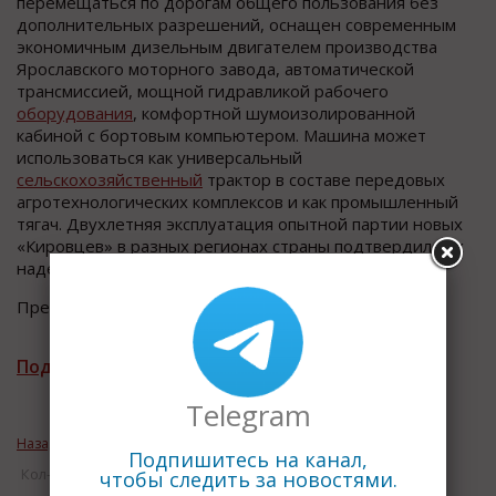
перемещаться по дорогам общего пользования без
дополнительных разрешений, оснащен современным
экономичным дизельным двигателем производства
Ярославского моторного завода, автоматической
трансмиссией, мощной гидравликой рабочего
оборудования
, комфортной шумоизолированной
кабиной с бортовым компьютером. Машина может
использоваться как универсальный
сельскохозяйственный
трактор в составе передовых
агротехнологических комплексов и как промышленный
тягач. Двухлетняя эксплуатация опытной партии новых
«Кировцев» в разных регионах страны подтвердила их
надежность и экономическую эффективность.
Пресс-релиз ОАО “Кировский завод”
Подписаться на рассылку новостей
Telegram
Назад к рубрике «Индустриальный мир»
Подпишитесь на канал,
Кол-во просмотров: 18072
чтобы следить за новостями.