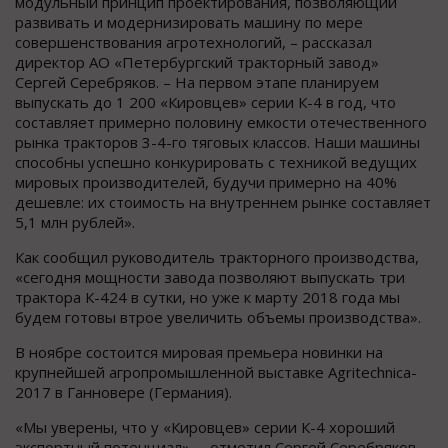
модульный принцип проектирования, позволяющий
развивать и модернизировать машину по мере
совершенствования агротехнологий, – рассказал
директор АО «Петербургский тракторный завод»
Сергей Серебряков. – На первом этапе планируем
выпускать до 1 200 «Кировцев» серии К-4 в год, что
составляет примерно половину емкости отечественного
рынка тракторов 3-4-го тяговых классов. Наши машины
способны успешно конкурировать с техникой ведущих
мировых производителей, будучи примерно на 40%
дешевле: их стоимость на внутреннем рынке составляет
5,1 млн рублей».
Как сообщил руководитель тракторного производства,
«сегодня мощности завода позволяют выпускать три
трактора К-424 в сутки, но уже к марту 2018 года мы
будем готовы втрое увеличить объемы производства».
В ноябре состоится мировая премьера новинки на
крупнейшей агропромышленной выставке Agritechnica-
2017 в Ганновере (Германия).
«Мы уверены, что у «Кировцев» серии К-4 хороший
экспортный потенциал», – отметил Сергей Серебряков.