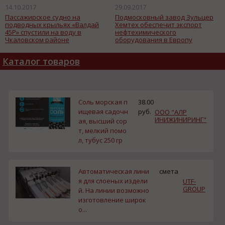
14.10.2017
29.09.2017
Пассажирское судно на
Подмосковный завод Зульцер
подводных крыльях «Валдай
Хемтех обеспечит экспорт
45Р» спустили на воду в
нефтехимического
Чкаловском районе
оборудования в Европу
Каталог товаров
Соль морская п
38.00
ищевая садочн
руб.
ООО "АЛР
ИНИЖИНИРИНГ"
ая, высший сор
т, мелкий помо
л, тубус 250 гр
Автоматическая лини
смета
я для слоеных издели
UTF-
GROUP
й. На линии возможно
изготовление широк
о...