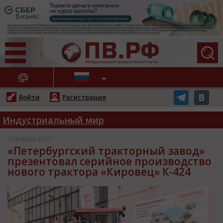
АЖНЫЕ НОВОСТИ
Войти
Регистрация
Индустриальный мир
3 Ноября 2017
«Петербургский тракторный завод»
презентовал серийное производство
нового трактора «Кировец» К-424