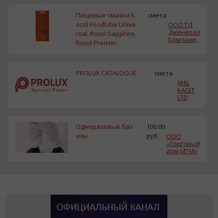
Пищевые смазки R
смета
ocol Foodlube Unive
ООО ТД
Дженерал
rsal, Rocol Sapphire,
Компани
Rocol Premier
PROLUX CATALOGUE
смета
ANIL
KAGIT
LTD
Одноразовые бах
100.00
илы
руб.
ООО
«Торговый
дом МТМ»