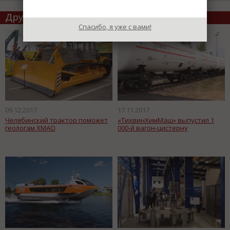
Другие статьи по теме
Спасибо, я уже с вами!
09.12.2017
17.11.2017
Челябинский трактор поможет
«ТихвинХимМаш» выпустил 1
геологам ХМАО
000-й вагон-цистерну