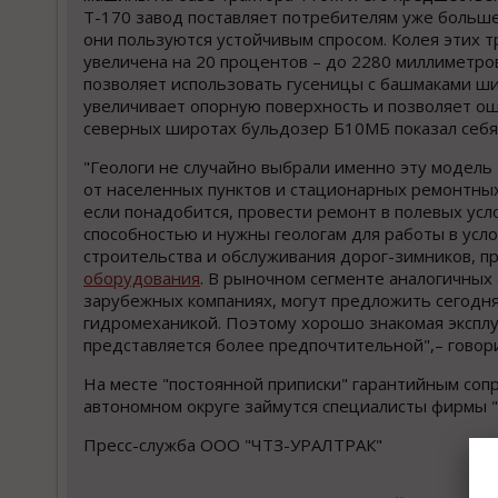
Т-170 завод поставляет потребителям уже больше 
они пользуются устойчивым спросом. Колея этих т
увеличена на 20 процентов – до 2280 миллиметров
позволяет использовать гусеницы с башмаками ши
увеличивает опорную поверхность и позволяет ощ
северных широтах бульдозер Б10МБ показал себ
"Геологи не случайно выбрали именно эту модель
от населенных пунктов и стационарных ремонтных 
если понадобится, провести ремонт в полевых ус
способностью и нужны геологам для работы в усл
строительства и обслуживания дорог-зимников, пр
оборудования
. В рыночном сегменте аналогичных
зарубежных компаниях, могут предложить сегодня
гидромеханикой. Поэтому хорошо знакомая экспл
представляется более предпочтительной",– говор
На месте "постоянной приписки" гарантийным со
автономном округе займутся специалисты фирмы 
Пресс-служба ООО "ЧТЗ-УРАЛТРАК"