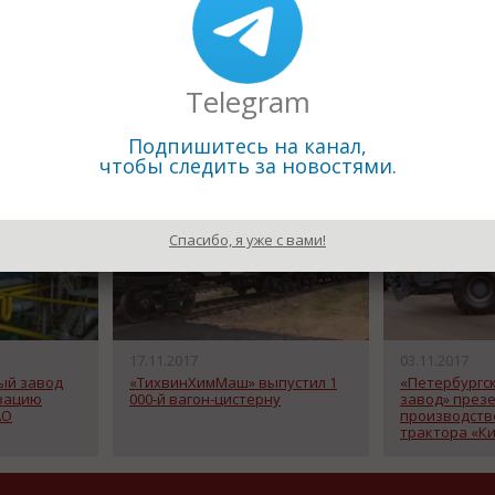
Назад к рубрике «Индус
Telegram
Подпишитесь на канал,
чтобы следить за новостями.
Спасибо, я уже с вами!
17.11.2017
03.11.2017
ый завод
«ТихвинХимМаш» выпустил 1
«Петербургс
зацию
000-й вагон-цистерну
завод» през
АО
производств
трактора «Ки