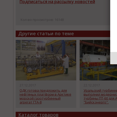
Подписаться на рассылку новостей
Кол-во просмотров: 16148
Другие статьи по теме
27.12.2017
22.12.2017
ОДК готова предложить для
Уральский турбинн
нефтяных платформ в Арктике
выполнил модерни
морской газотурбинный
турбины ПТ-60 для 
агрегат ГТА-8
"Бийскэнерго".
Каталог товаров