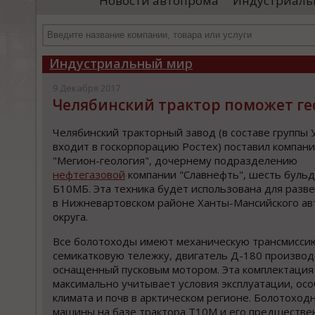
Новости автопрома
Индустриаль
департамента продаж и контрактации
ин
гражданского судостроения ...
Чт
Индустриальный мир
9 Декабря 2017
Челябинский трактор поможет г
Челябинский тракторный завод (в составе группы 
входит в госкорпорацию Ростех) поставил компан
"Мегион-геология", дочернему подразделению
нефтегазовой
компании "Славнефть", шесть буль
Б10МБ. Эта техника будет использована для разв
в Нижневартовском районе Ханты-Мансийского а
округа.
Все болотоходы имеют механическую трансмисси
семикатковую тележку, двигатель Д-180 производ
оснащенный пусковым мотором. Эта комплектация
максимально учитывает условия эксплуатации, ос
климата и почв в арктическом регионе. Болотоход
машины на базе трактора Т10М и его предшестве