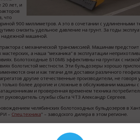
20 лет, и
ракторов
, что
риной 900 миллиметров. А это в сочетании с удлиненными 
утимо снизить удельное давление на грунт. За годы эксплуа
я надежной машиной.
 трактора с механической трансмиссией. Машинам предстоит
мастерских, а наша "механика" в эксплуатации неприхотлива
ловиях. Болотоходные Б10МБ эффективны на грунтах с низко
овиях болотистой местности. Эти бульдозеры хорошо приспо
именяются они и как тягачи для доставки различного геофиз
 агрегатов другие отечественные производители, не говоря 
 только более дорогие и сложные в обслуживании машины с
уатационникам и проверенная временем техника потребител
ит руководитель службы сбыта ЧТЗ Александр Сергеев.
провождением челябинских болотоходных бульдозеров в Ха
"РИ –
Спецтехника
" – заводского дилера в этом регионе.