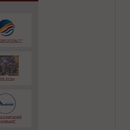
ЕВРОПЛАСТ"
ВФ Атон
а компаний
радиция"