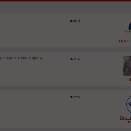
смета
ООО "
2,БРС-2,5,БРС-3,БРС-4
смета
П
смета
Групп
"Т