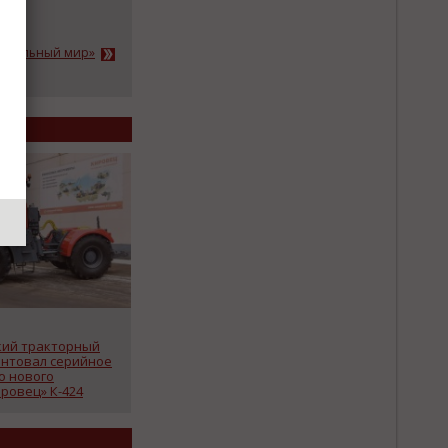
триальный мир»
кий тракторный
ентовал серийное
о нового
ровец» К-424