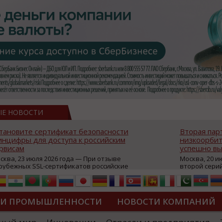
ЫЕ НОВОСТИ
тановите сертификат безопасности
Вторая пар
нцифры для доступа к российским
низкоорбит
рвисам
успешно вы
сква, 23 июля 2026 года — При отзыве
Москва, 20 и
рубежных SSL-сертификатов российские
второй сери
йты могут некорректно открываться в
аппаратов, к
остранных браузерах (Google Chrome,
масштабной 
fari, Edge и др.), а соединение с сервисами
группировки
жет отображаться как небезопасное.
интернет с 
ТИ ПРОМЫШЛЕННОСТИ
НОВОСТИ КОМПАНИЙ
которые ресурсы уже сообщили о
из ключевых
зможной недоступности и ошибках при
«Экономика 
дключении из-за отзывов сертификатов
трансформаци
ДИПЛОМЫ