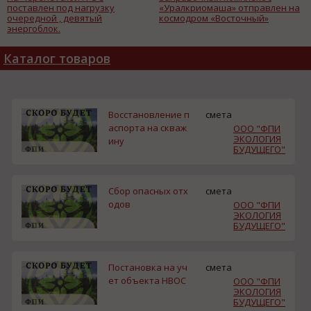
поставлен под нагрузку
«Уралкриомаша» отправлен на
очередной , девятый
космодром «Восточный»
энергоблок.
Каталог товаров
Восстановление п
смета
аспорта на скваж
ООО "ФПИ
ЭКОЛОГИЯ
ину
БУДУЩЕГО"
Сбор опасных отх
смета
одов
ООО "ФПИ
ЭКОЛОГИЯ
БУДУЩЕГО"
Постановка на уч
смета
ет объекта НВОС
ООО "ФПИ
ЭКОЛОГИЯ
БУДУЩЕГО"