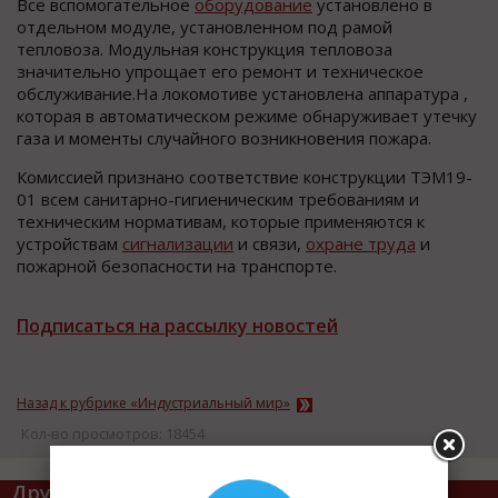
Все вспомогательное
оборудование
установлено в
отдельном модуле, установленном под рамой
тепловоза. Модульная конструкция тепловоза
значительно упрощает его ремонт и техническое
обслуживание.На локомотиве установлена аппаратура ,
которая в автоматическом режиме обнаруживает утечку
газа и моменты случайного возникновения пожара.
Комиссией признано соответствие конструкции ТЭМ19-
01 всем санитарно-гигиеническим требованиям и
техническим нормативам, которые применяются к
устройствам
сигнализации
и связи,
охране труда
и
пожарной безопасности на транспорте.
Подписаться на рассылку новостей
Назад к рубрике «Индустриальный мир»
Кол-во просмотров: 18454
Другие статьи по теме