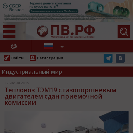
АЖНЫЕ НОВОСТИ
Войти
Регистрация
Индустриальный мир
12 Июня 2015
Тепловоз ТЭМ19 с газопоршневым
двигателем сдан приемочной
комиссии