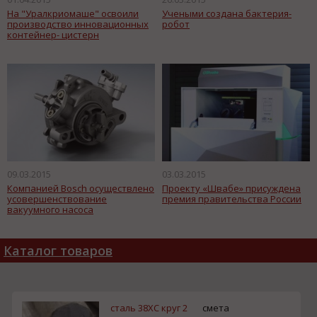
На "Уралкриомаше" освоили
Учеными создана бактерия-
производство инновационных
робот
контейнер- цистерн
09.03.2015
03.03.2015
Компанией Bosch осуществлено
Проекту «Швабе» присуждена
усовершенствование
премия правительства России
вакуумного насоса
Каталог товаров
сталь 38ХС круг 2
смета