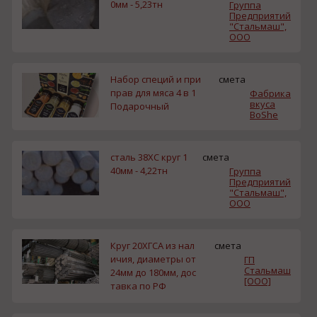
0мм - 5,23тн
Группа
Предприятий
"Стальмаш",
ООО
Набор специй и при
смета
прав для мяса 4 в 1
Фабрика
вкуса
Подарочный
BoShe
сталь 38ХС круг 1
смета
40мм - 4,22тн
Группа
Предприятий
"Стальмаш",
ООО
Круг 20ХГСА из нал
смета
ичия, диаметры от
ГП
Стальмаш
24мм до 180мм, дос
[ООО]
тавка по РФ