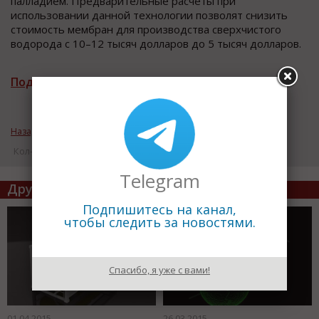
палладием. Предварительные расчеты при
использовании данной технологии позволят снизить
стоимость мембран для производства сверхчистого
водорода с 10–12 тысяч долларов до 5 тысяч долларов.
Подписаться на рассылку новостей
Назад к рубрике «Инновации»
Кол-во просмотров: 17430
Telegram
Другие статьи по теме
Подпишитесь на канал,
чтобы следить за новостями.
Спасибо, я уже с вами!
01.04.2015
26.03.2015