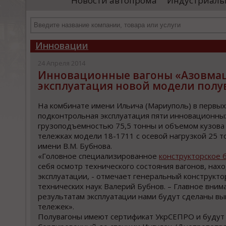
Новости автопрома
Индустриаль
иностранными удостоверяющими центрами.
пр
Чтобы...
че
Инновации
24 Апреля 2014
Инновационные вагоны «Азовмаша
эксплуатация новой модели пол
На комбинате имени Ильича (Мариуполь) в первых 
подконтрольная эксплуатация пяти инновационных
грузоподъемностью 75,5 тонны и объемом кузова 
тележках модели 18-1711 с осевой нагрузкой 25 т
имени В.М. Бубнова.
«Головное специализированное
конструкторское 
себя осмотр технического состояния вагонов, на
эксплуатации, - отмечает генеральный конструкто
технических наук Валерий Бубнов. – Главное вним
результатам эксплуатации нами будут сделаны вы
тележек».
Полувагоны имеют сертификат УкрСЕПРО и будут 