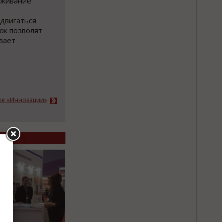
уживание
 двигаться
ок позволят
вает
ке «Инновации»