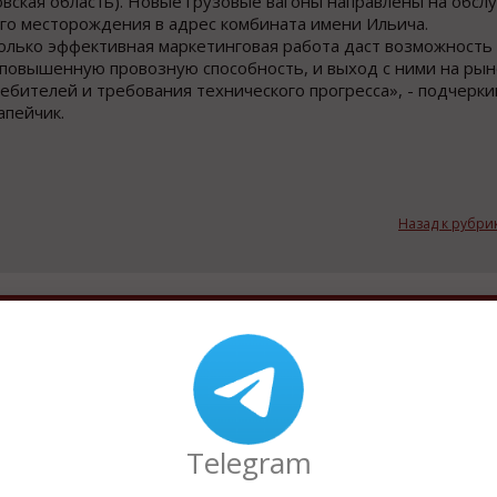
вская область). Новые грузовые вагоны направлены на обсл
го месторождения в адрес комбината имени Ильича.
только эффективная маркетинговая работа даст возможность
повышенную провозную способность, и выход с ними на рын
бителей и требования технического прогресса», - подчерки
пейчик.
Назад к рубри
Telegram