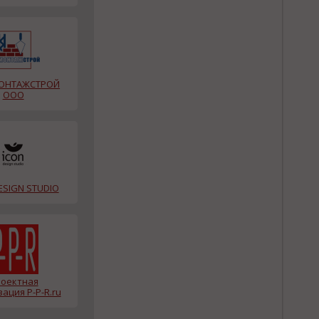
ОНТАЖСТРОЙ
ООО
ESIGN STUDIO
оектная
ация P-P-R.ru