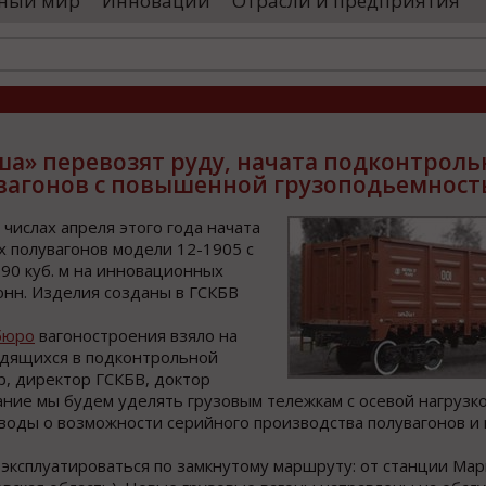
ный мир
Инновации
Отрасли и предприятия
оводятся необходимые проверки, после
«Уральские 
го спутники начнут...
производств
высокоскоро
...
» перевозят руду, начата подконтроль
увагонов с повышенной грузоподьемнос
числах апреля этого года начата
 полувагонов модели 12-1905 с
90 куб. м на инновационных
онн. Изделия созданы в ГСКБВ
бюро
вагоностроения взяло на
ходящихся в подконтрольной
р, директор ГСКБВ, доктор
ание мы будем уделять грузовым тележкам с осевой нагрузко
воды о возможности серийного производства полувагонов и
эксплуатироваться по замкнутому маршруту: от станции Мар