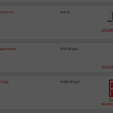
мплексов
смета
СПЕЦМ
ерритории
1500.00 руб.
ICON D
 ПОДД
15000.00 руб.
Пр
организ