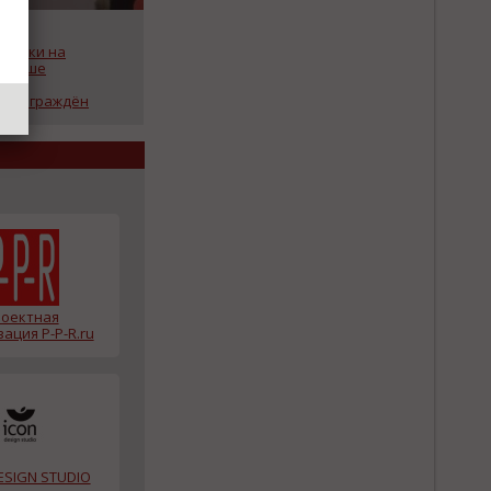
аботки на
скмаше
ого
я награждён
еждународной
оектная
ация P-P-R.ru
ESIGN STUDIO