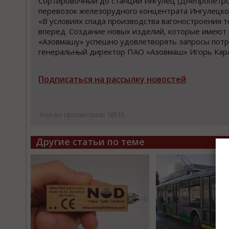
Сортировочный до станции Ингулец (Днепропетро
перевозок железорудного концентрата Ингулецко
«В условиях спада производства вагоностроения 
вперед. Создание новых изделий, которые имеют 
«Азовмашу» успешно удовлетворять запросы потре
генеральный директор ПАО «Азовмаш» Игорь Кара
Подписаться на рассылку новостей
Кол-во просмотров: 18515
Другие статьи по теме