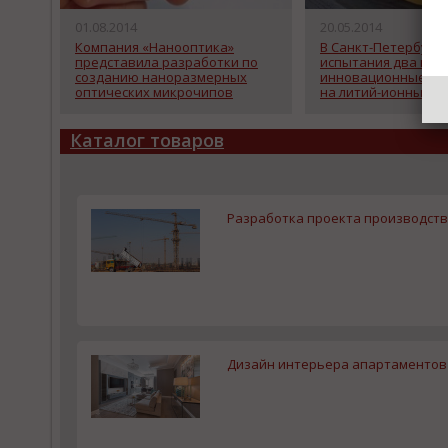
01.08.2014
20.05.2014
Компания «Нанооптика»
В Санкт-Петербург
представила разработки по
испытания два нов
созданию наноразмерных
инновационные тр
оптических микрочипов
на литий-ионных
аккумуляторах
Каталог товаров
Разработка проекта производства
Дизайн интерьера апартаментов