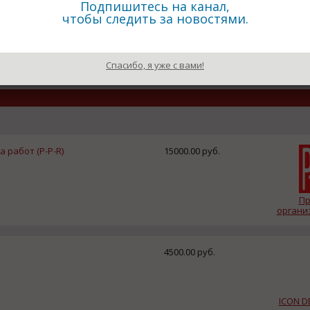
Подпишитесь на канал,
чтобы следить за новостями.
22.04.2014
18.04.2014
е проходят
"Ростех" внедрит на
Проект разр
ые
железнодорожном транспорте
Петрозавод
оллейбусы
инновационные разработки
инновационн
оборудовани
Спасибо, я уже с вами!
дипломом м
выставки
 работ (P-P-R)
15000.00 руб.
Пр
организ
4500.00 руб.
ICON D