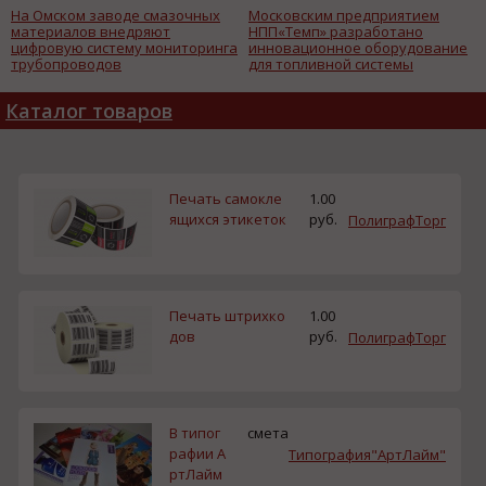
На Омском заводе смазочных
Московским предприятием
материалов внедряют
НПП«Темп» разработано
цифровую систему мониторинга
инновационное оборудование
трубопроводов
для топливной системы
самолетов
Каталог товаров
Печать самокле
1.00
ящихся этикеток
руб.
ПолиграфТорг
Печать штрихко
1.00
дов
руб.
ПолиграфТорг
В типог
смета
рафии А
Типография"АртЛайм"
ртЛайм