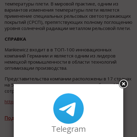
температуры плети. В мировой практике, одним из
вариантов изменения температуры плети является
применение специальных рельсовых светоотражающих
покрытий (СРСП), препятствующих полному поглощению
уровня солнечной радиации металлом рельсовой плети.
СПРАВКА
Mankiewicz входит в в ТОП-100 инновационных
компаний Германии и является одним из лидеров
немецкой промышленности в области технологий
оптимизации производства.
Представительства компании расположены в 17 странах
на 5 континентах, а ее штат насчитывает более 1500
сотрудников.
https://www.mankiewicz.com/russian/home/
Подписаться на рассылку новостей
Telegram