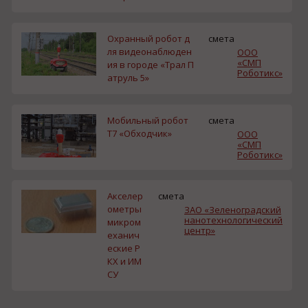
Охранный робот д
смета
ля видеонаблюден
ООО
«СМП
ия в городе «Трал П
Роботикс»
атруль 5»
Мобильный робот
смета
Т7 «Обходчик»
ООО
«СМП
Роботикс»
Акселер
смета
ометры
ЗАО «Зеленоградский
нанотехнологический
микром
центр»
еханич
еские Р
КХ и ИМ
СУ