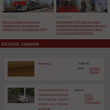
24.07.2019
12.06.2019
Московские композиты
Компания ОТИС представит
применили для защиты
новый инновационный продукт
элементов тепловозов РЖД
на международной выставке
«Russian Elevator Week»
Каталог товаров
Арамид
1080.00
руб.
Carbon
Studio
Охранный робот д
смета
ля видеонаблюден
ООО
«СМП
ия в городе «Трал П
Роботикс»
атруль 5» с теплов
изором