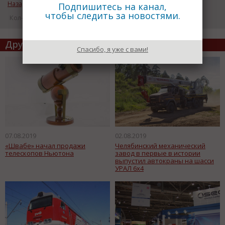
Назад к рубрике «Инновации»
Подпишитесь на канал,
чтобы следить за новостями.
Кол-во просмотров: 13960
Другие статьи по теме
Спасибо, я уже с вами!
07.08.2019
02.08.2019
«Швабе» начал продажи
Челябинский механический
телескопов Ньютона
завод в первые в истории
выпустил автокраны на шасси
УРАЛ 6х4