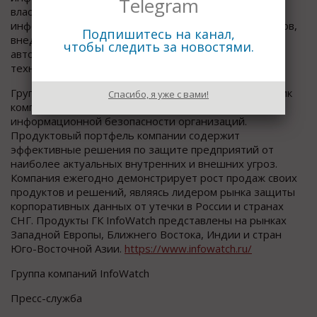
Telegram
власти РСО-А, поддержку межведомственных
информационных систем и информационных ресурсов,
Подпишитесь на канал,
внедрение современных средств обеспечения
чтобы следить за новостями.
автоматизированных информационных систем и
технологий в республике.
Группа компаний InfoWatch — российский разработчик
Спасибо, я уже с вами!
комплексных решений для обеспечения
информационной безопасности организаций.
Продуктовый портфель компании содержит
эффективные решения по защите предприятий от
наиболее актуальных внутренних и внешних угроз.
Компания ежегодно демонстрирует рост продаж своих
продуктов и решений, являясь лидером рынка защиты
корпоративных данных от утечки в России и странах
СНГ. Продукты ГК InfoWatch представлены на рынках
Западной Европы, Ближнего Востока, Индии и стран
Юго-Восточной Азии.
https://www.infowatch.ru/
Группа компаний InfoWatch
Пресс-служба