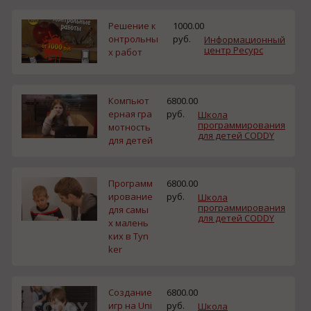
Решение к
1000.00
онтрольны
руб.
Информационный
центр Ресурс
х работ
Компьют
6800.00
ерная гра
руб.
Школа
программирования
мотность
для детей CODDY
для детей
Программ
6800.00
ирование
руб.
Школа
программирования
для самы
для детей CODDY
х малень
ких в Tyn
ker
Создание
6800.00
игр на Uni
руб.
Школа