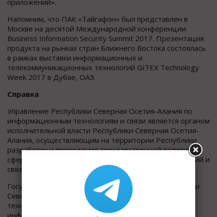
приложений».
Напомним, что ПАК «Тайгафон» был представлен в
Москве на десятой Международной конференции
Business Information Security Summit 2017. Презентация
продукта на рынках стран Ближнего Востока состоялась
в рамках выставки информационных и
телекоммуникационных технологий GITEX Technology
Week 2017 в Дубае, ОАЭ.
Справка
Управление Республики Северная Осетия-Алания по
информационным технологиям и связи является органом
исполнительной власти Республики Северная Осетия-
Алания, осуществляющим на территории Республики
разработку и проведение государственной политики в
сфере информационно-коммуникационных технологий и
связи. http://www.it.alania.gov.ru/
Государственное унитарное предприятие Республики
Северная Осетия-Алания «Центр информационных
технологий» осуществляет разработку
информационных систем в органах государственной