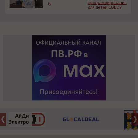
программирования
ty
для детей CODDY