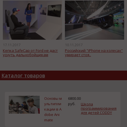
17.11.2017
10.11.2017
Кепка SafeCap от Ford не даст
Российский "iPhone на колесах"
уснуть дальнобойщикам
умирает стоя..
Каталог товаров
Основы м
6800.00
ультипли
руб.
Школа
программирования
кации в A
для детей CODDY
dobe Ani
mate