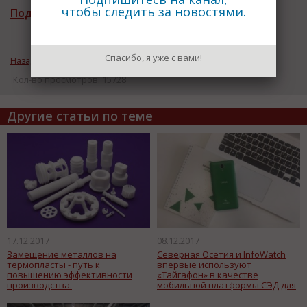
чтобы следить за новостями.
Подписаться на рассылку новостей
Спасибо, я уже с вами!
Назад к рубрике «Инновации»
Кол-во просмотров: 15728
Другие статьи по теме
17.12.2017
08.12.2017
Замещение металлов на
Северная Осетия и InfoWatch
термопласты - путь к
впервые используют
повышению эффективности
«Тайгафон» в качестве
производства.
мобильной платформы СЭД для
органов власти