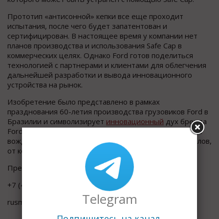
Прототип «антисонной» кепки все еще проходит
испытания, после чего будет запатентован и
сертифицирован. В настоящее время у компании нет
планов производства и использования Safe Cap в
коммерческих целях. Однако Ford готов поделиться
технологией с партнерами и клиентами для облегчения
дальнейшей разработки и вывода инновационного
устройства на рынок.
Изобретение было представлено в рамках
празднования 60-летия производства грузовиков Ford в
Бразилии и символизирует
инновационный
дух бренда
Ford и непрерывный поиск им новых способов сделать
вождение более безопасным для тысяч профессионалов,
от которых ежедневно зависит экономика страны.
Пресс-релиз Ford Sollers
+7 (495) 745 97 00
Telegram
rusmedia@ford.com
Подпишитесь на канал,