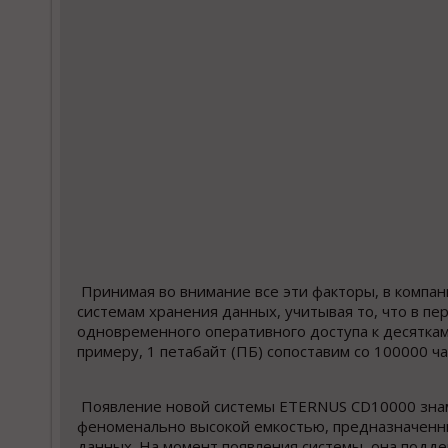
Принимая во внимание все эти факторы, в компан
системам хранения данных, учитывая то, что в пе
одновременного оперативного доступа к десяткам
примеру, 1 петабайт (ПБ) сопоставим со 100000 ч
Появление новой системы ETERNUS CD10000 знам
феноменально высокой емкостью, предназначенны
данных. На момент появления системы, она подде