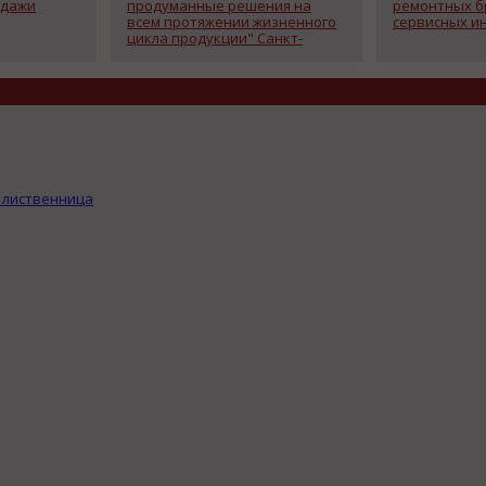
одажи
продуманные решения на
ремонтных б
всем протяжении жизненного
сервисных и
цикла продукции" Санкт-
Петербург - 17сентября 2014 г
 лиственница