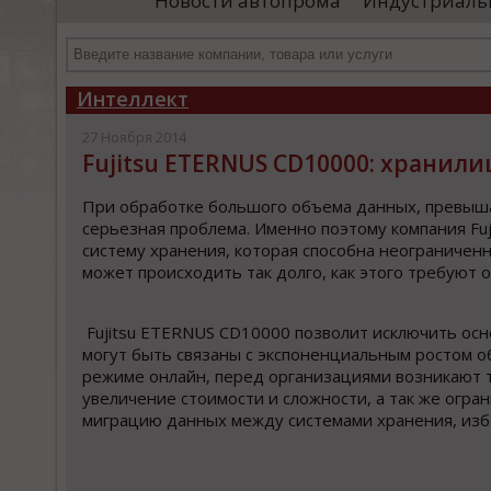
Новости автопрома
Индустриаль
иностранными удостоверяющими центрами.
пр
Чтобы...
че
Интеллект
27 Ноября 2014
Fujitsu ETERNUS CD10000: хранил
При обработке большого объема данных, превыша
серьезная проблема. Именно поэтому компания Fuj
систему хранения, которая способна неограничен
может происходить так долго, как этого требуют 
Fujitsu ETERNUS CD10000 позволит исключить ос
могут быть связаны с экспоненциальным ростом 
режиме онлайн, перед организациями возникают 
увеличение стоимости и сложности, а так же огра
миграцию данных между системами хранения, избе