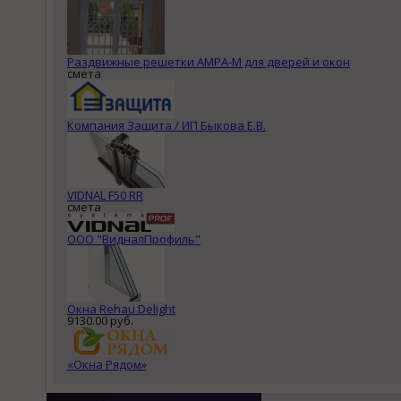
Раздвижные решетки АМРА-М для дверей и окон
смета
Компания Защита / ИП Быкова Е.В.
VIDNAL F50 RR
смета
ООО "ВидналПрофиль"
Окна Rehau Delight
9130.00 руб.
«Окна Рядом»