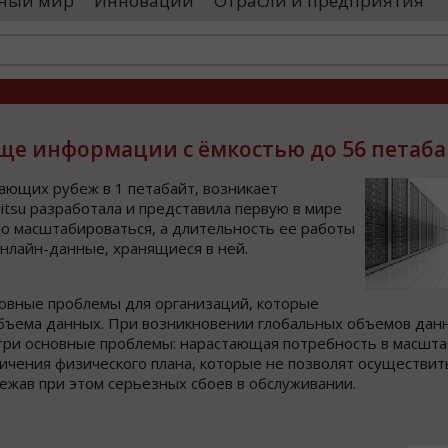
ный мир
Инновации
Отрасли и предприятия
оводятся необходимые проверки, после
«Уральские 
го спутники начнут...
производств
высокоскоро
...
ище информации с ёмкостью до 56 петаб
ющих рубеж в 1 петабайт, возникает
itsu разработала и представила первую в мире
но масштабироваться, а длительность ее работы
онлайн-данные, хранящиеся в ней.
новные проблемы для организаций, которые
объема данных. При возникновении глобальных объемов дан
три основные проблемы: нарастающая потребность в масшта
ничения физического плана, которые не позволят осуществи
жав при этом серьезных сбоев в обслуживании.