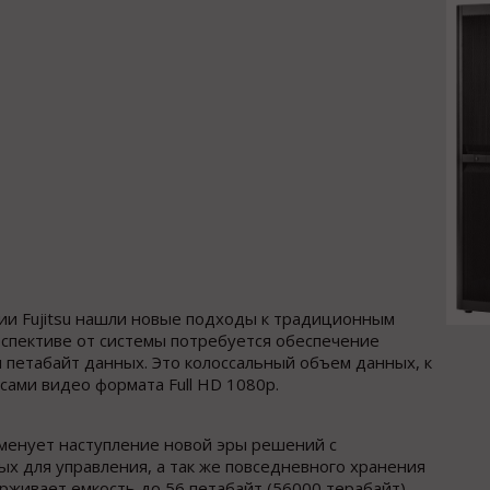
ии Fujitsu нашли новые подходы к традиционным
рспективе от системы потребуется обеспечение
 петабайт данных. Это колоссальный объем данных, к
асами видео формата Full HD 1080p.
енует наступление новой эры решений с
х для управления, а так же повседневного хранения
рживает емкость до 56 петабайт (56000 терабайт)