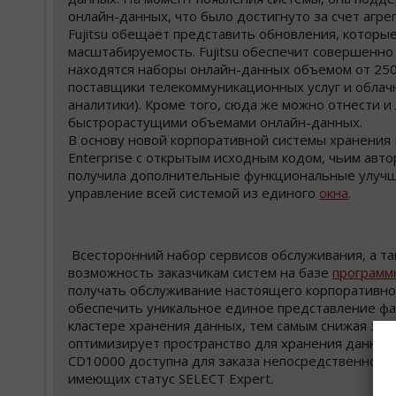
онлайн-данных, что было достигнуто за счет агре
Fujitsu обещает представить обновления, котор
масштабируемость. Fujitsu обеспечит совершенно
находятся наборы онлайн-данных объемом от 250
поставщики телекоммуникационных услуг и облачн
аналитики). Кроме того, сюда же можно отнести 
быстрорастущими объемами онлайн-данных.
В основу новой корпоративной системы хранения F
Enterprise с открытым исходным кодом, чьим авто
получила дополнительные функциональные улучш
управление всей системой из единого
окна
.
Всесторонний набор сервисов обслуживания, а та
возможность заказчикам систем на базе
программ
получать обслуживание настоящего корпоративно
обеспечить уникальное единое представление фа
кластере хранения данных, тем самым снижая затр
оптимизирует пространство для хранения данных
CD10000 доступна для заказа непосредственно у F
имеющих статус SELECT Expert.