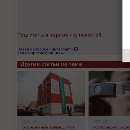
Подписаться на рассылку новостей
Назад к рубрике «Интеллект»
Кол-во просмотров: 18042
Другие статьи по теме
20.01.2015
19.01.2015
Современные жилые дома в
Корпорация Google