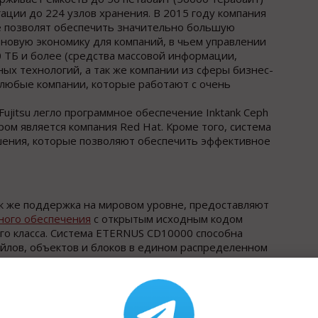
гации до 224 узлов хранения. В 2015 году компания
ые позволят обеспечить значительно большую
 новую экономику для компаний, в чьем управлении
 ТБ и более (средства массовой информации,
ых технологий, а так же компании из сферы бизнес-
и любые компании, которые работают с очень
ujitsu легло программное обеспечение Inktank Ceph
ром является компания Red Hat. Кроме того, система
ения, которые позволяют обеспечить эффективное
к же поддержка на мировом уровне, предоставляют
ного обеспечения
с открытым исходным кодом
го класса. Система ETERNUS CD10000 способна
йлов, объектов и блоков в едином распределенном
аты на управление, их сложность. Кроме того, система
 на физических дисках. Новая система ETERNUS
ujitsu, а так же у официальных партнеров компании,