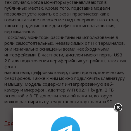
тех случаях, когда мониторы устанавливаются в
публичных местах. Кроме того, подставка модели
позволяет установить ее экран практически как в
горизонтальное положение над поверхностью стола,
так и в традиционное для офисного использования,
вертикальное.
Поскольку мониторы рассчитаны на использование в
роли самостоятельных, независимых от ПК терминалов,
они изначально оснащены всеми необходимыми
интерфейсами. В частности, дисплеи имеют порты USB
2.0 для подключения периферийных устройств, таких как
флэш-
накопители, цифровых камер, принтеров и, конечно же,
смартфонов. Также к ним можно подключить клавиатуру
и мышку. Модель содержит интегрированную веб-
камеру и микрофон, адаптер WiFi 802.11 b/g/n, 2 ГБ
основной и 8 ГБ дополнительной памяти, которую
можно расширять путем установки карт памяти SD.
Подписаться на рассылку новостей