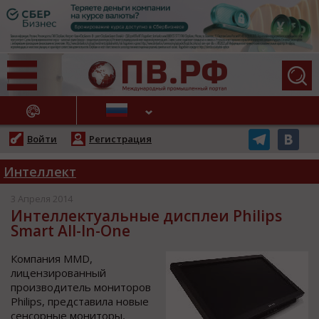
АЖНЫЕ НОВОСТИ
Войти
Регистрация
Интеллект
3 Апреля 2014
Интеллектуальные дисплеи Philips
Smart All-In-One
Компания MMD,
лицензированный
производитель мониторов
Philips, представила новые
сенсорные мониторы,