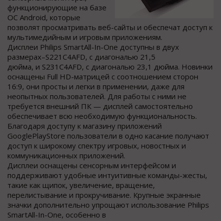
функционирующие на базе
ОС Android, которые
позволят просматривать веб-сайты и обеспечат доступ к
мультимедийным и игровым приложениям.
Дисплеи Philips SmartAll-In-One доступны в двух
размерах–S221C4AFD, с диагональю 21,5
дюйма, и S231C4AFD, с диагональю 23,1 дюйма. Новинки
оснащены Full HD-матрицей с соотношением сторон
16:9, они просты и легки в применении, даже для
неопытных пользователей. Для работы с ними не
требуется внешний ПК — дисплей самостоятельно
обеспечивает всю необходимую функциональность.
Благодаря доступу к магазину приложений
GooglePlayStore пользователи в одно касание получают
доступ к широкому спектру игровых, новостных и
коммуникационных приложений.
Дисплеи оснащены сенсорным интерфейсом и
поддерживают удобные интуитивные команды-жесты,
такие как щипок, увеличение, вращение,
перелистывание и прокручивание. Крупные экранные
значки дополнительно упрощают использование Philips
SmartAll-In-One, особенно в