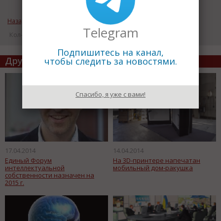
Назад к рубрике «Интеллект»
Telegram
Кол-во просмотров: 17682
Подпишитесь на канал,
Другие статьи по теме
чтобы следить за новостями.
Спасибо, я уже с вами!
17.04.2014
14.04.2014
Единый Форум
На 3D-принтере напечатан
интеллектуальной
мобильный дом-ракушка
собственности назначен на
2015 г.