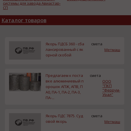
системы для завода Авиастар-
СП
Каталог товаров
Якорь ПДСБ 360 - сба
смета
лансированный с як
Метмаш
орной скобой
Предлагаем к поста
смета
вке алюминиевый п
ООО
"ПКП
орошок АПЖ, АПВ, П
"Феррум-
А0, ПА-1, ПА-2, ПА-3,
Урал"
ПА-...
Якорь ПДС 7875. Суд
смета
овой якорь
Метмаш