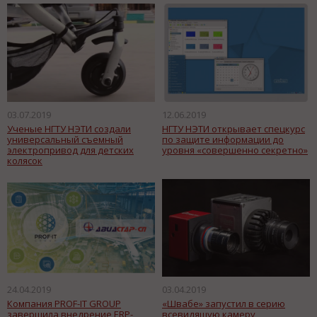
03.07.2019
12.06.2019
Ученые НГТУ НЭТИ создали
НГТУ НЭТИ открывает спецкурс
универсальный съемный
по защите информации до
электропривод для детских
уровня «совершенно секретно»
колясок
24.04.2019
03.04.2019
Компания PROF-IT GROUP
«Швабе» запустил в серию
завершила внедрение ERP-
всевидящую камеру