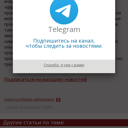
внедрения информационных технологий повысить
эффективность бизнеса, получить рост
производительности и конкурентные преимущества на
международном рынке. Уже сегодня мы ведем крупные
проекты по цифровой трансформации производства в
Telegram
таких отраслях, как машиностроение, энергетика,
авиастроение,
металлургия
, сельское хозяйство и
Подпишитесь на канал,
химическая отрасль. Уверен, многолетний экспертный
чтобы следить за новостями.
опыт наших компаний позволит российским
производителям реализовать высокотехнологичные
проекты на благо развития экономики России, – отметил
президент группы "Борлас" Алексей Ананьин.
Спасибо, я уже с вами!
Подписаться на рассылку новостей
Назад к рубрике «Интеллект»
Кол-во просмотров: 12829
Другие статьи по теме