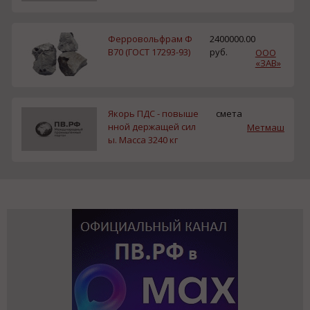
Ферровольфрам Ф
2400000.00
В70 (ГОСТ 17293-93)
руб.
ООО
«ЗАВ»
Якорь ПДС - повыше
смета
нной держащей сил
Метмаш
ы. Масса 3240 кг