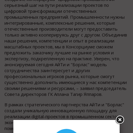
серьезный шаг на пути реализации проектов по
цифровой трансформации отечественных
промышленных предприятий. Промышленности нужны
интегрированные, комплексные решения, которые
отечественные производители могут предоставить
только активно кооперируясь друг с другом. Объединив
наши решения, компетенции и опыт в реализации
масштабных проектов, мы в Консорциуме сможем
предложить заказчику лучшие на рынке условия и
экспертизу, подкрепленную на практике. Уверен, что
анонсируемая сегодня АйТи и "Борлас" модель
сотрудничества заинтересует и других
профессиональных игроков рынка, которые смогут
существенно дополнить имеющиеся у нас компетенции
своими решениями и ресурсами, – заявил председатель
Совета директоров ГК Аплана Тагир Яппаров.
В рамках стратегического партнерства АйТи и "Борлас"
создали уникальную инновационную площадку для
реализации digital-проектов в промышленном секторе
экономики. Миссия Консорциума состоит в том, чтобы
помочь отечественным промышленникам за счет