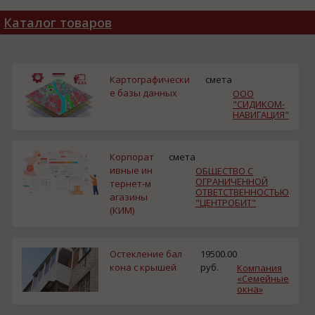
Каталог товаров
Картографически
смета
е базы данных
ООО
"СИДИКОМ-
НАВИГАЦИЯ"
Корпорат
смета
ивные ин
ОБЩЕСТВО С
ОГРАНИЧЕННОЙ
тернет‑м
ОТВЕТСТВЕННОСТЬЮ
агазины
"ЦЕНТРОБИТ"
(КИМ)
Остекление бал
19500.00
кона с крышей
руб.
Компания
«Семейные
окна»