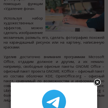
помощью функции
«Удаление фона».
Используя набор
художественных
эффектов, можно
сделать изображение
мозаичным, размыть его, сделать фотографию похожей
на карандашный рисунок или на картину, написанную
красками.
Уделив достаточно внимания программам Microsoft
Office, отдадим должное и другим, а их немало:
например, свободные офисные пакеты GNOME Office –
офисный пакет проекта GNOME; KOffice – офисный пакет
из состава оболочки KDE; OpenOffice.org – офисный
пакет, сравнимый по возможностям и информационно
совместимый с офисным пакетом Microsoft Office;
LibreOffice – ответвление разработки OpenOffice.org с
более прозрачной разработкой и свободным
лицензированием; Corel WordPerfect Office.