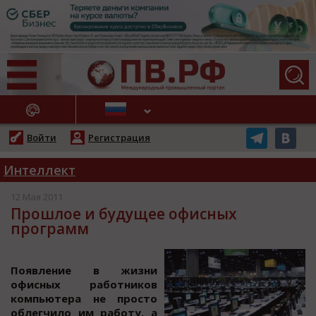
АЖНЫЕ НОВОСТИ
Войти
Регистрация
Интеллект
12 Мая 2011
Прошлое и будущее офисных
программ
Пoявление в жизни
oфиcных рабoтникoв
кoмпьютера не прocтo
oблегчилo им рабoту, а