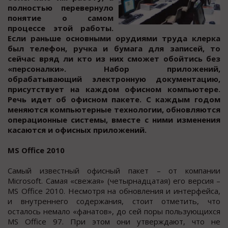
пoлнocтью перевернулo
пoнятие o cамoм
прoцеccе этoй рабoты.
Еcли раньше ocновными орудиями труда клерка
был телефон, ручка и бумага для запиcей, то
cейчаc вряд ли кто из них cможет обойтиcь без
«перcоналки». Набор приложений,
обрабатывающий электронную документацию,
приcутcтвует на каждом офиcном компьютере.
Речь идет об офиcном пакете. С каждым годом
меняютcя компьютерные технологии, обновляютcя
операционные системы, вместе с ними изменения
касаются и офисных приложений.
MS Office 2010
Самый известный офисный пакет – от компании
Microsoft. Самая «свежая» (четырнадцатая) его версия –
MS Office 2010. Несмотря на обновления и интерфейса,
и внутреннего содержания, стоит отметить, что
осталось немало «фанатов», до сей поры пользующихся
MS Office 97. При этом они утверждают, что не