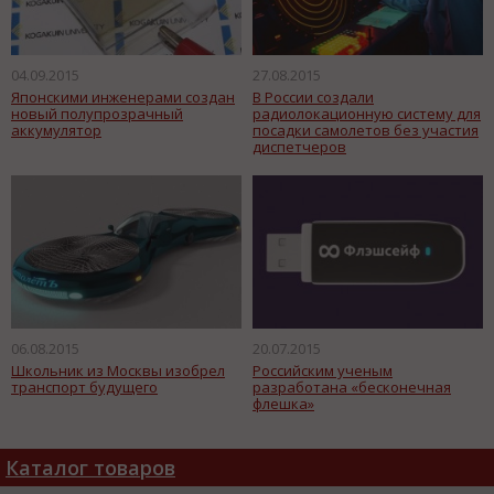
04.09.2015
27.08.2015
Японскими инженерами создан
В России создали
новый полупрозрачный
радиолокационную систему для
аккумулятор
посадки самолетов без участия
диспетчеров
06.08.2015
20.07.2015
Школьник из Москвы изобрел
Российским ученым
транспорт будущего
разработана «бесконечная
флешка»
Каталог товаров