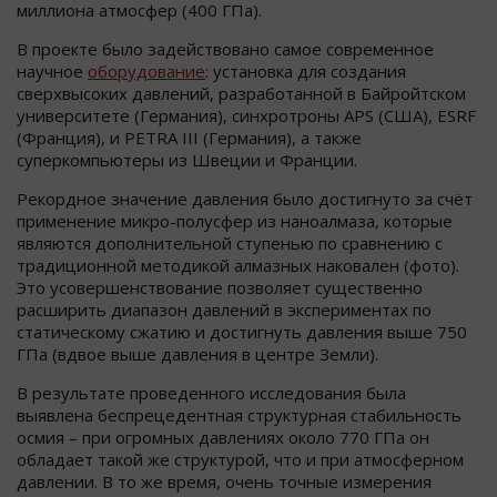
миллиона атмосфер (400 ГПа).
В проекте было задействовано самое современное
научное
оборудование
: установка для создания
сверхвысоких давлений, разработанной в Байройтском
университете (Германия), синхротроны APS (США), ESRF
(Франция), и PETRA III (Германия), а также
суперкомпьютеры из Швеции и Франции.
Рекордное значение давления было достигнуто за счёт
применение микро-полусфер из наноалмаза, которые
являются дополнительной ступенью по сравнению с
традиционной методикой алмазных наковален (фото).
Это усовершенствование позволяет существенно
расширить диапазон давлений в экспериментах по
статическому сжатию и достигнуть давления выше 750
ГПа (вдвое выше давления в центре Земли).
В результате проведенного исследования была
выявлена беспрецедентная структурная стабильность
осмия – при огромных давлениях около 770 ГПа он
обладает такой же структурой, что и при атмосферном
давлении. В то же время, очень точные измерения