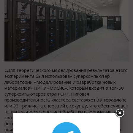
«Для теоретического моделирования результатов этого
эксперимента был использован суперкомпьютер
лаборатории «Моделирование и разработка новых
материалов» НИТУ «МИСиС», который входит в топ-50
суперкомпьютеров стран СНГ. Пиковая
производительность кластера составляет 33 терафлопс
или 33 триллиона операций в секунду, что обеспечивает
значительное ускорение обработки информации, а
соответственно ускорение разработки и вывода на
рынок новых материалов с заданными свойствами», -
пояснила ректор НИТУ «МИСиС» Алевтина Черникова.