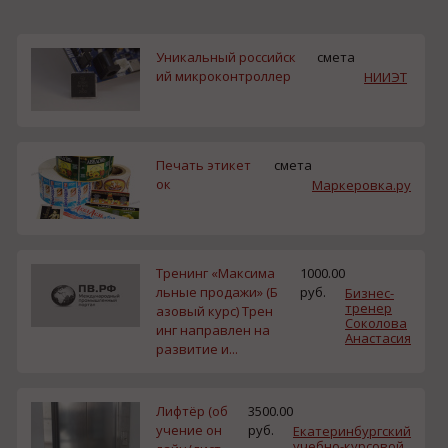
Уникальный российск
смета
ий микроконтроллер
НИИЭТ
Печать этикет
смета
ок
Маркеровка.ру
Тренинг «Максима
1000.00
льные продажи» (Б
руб.
Бизнес-
тренер
азовый курс) Трен
Соколова
инг направлен на
Анастасия
развитие и...
Лифтёр (об
3500.00
учение он
руб.
Екатеринбургский
учебно-курсовой