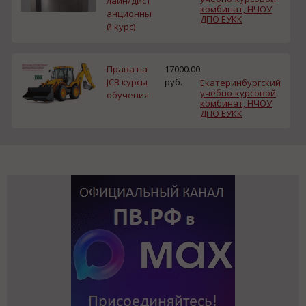
лайн/дист
комбинат, НЧОУ
анционны
ДПО ЕУКК
й курс)
Права на
17000.00
JCB курсы
руб.
Екатеринбургский
учебно-курсовой
обучения
комбинат, НЧОУ
ДПО ЕУКК