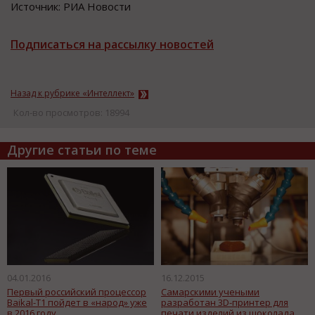
Источник: РИА Новости
Подписаться на рассылку новостей
Назад к рубрике «Интеллект»
Кол-во просмотров: 18994
Другие статьи по теме
04.01.2016
16.12.2015
Первый российский процессор
Самарскими учеными
Baikal-T1 пойдет в «народ» уже
разработан 3D-принтер для
в 2016 году
печати изделий из шоколада