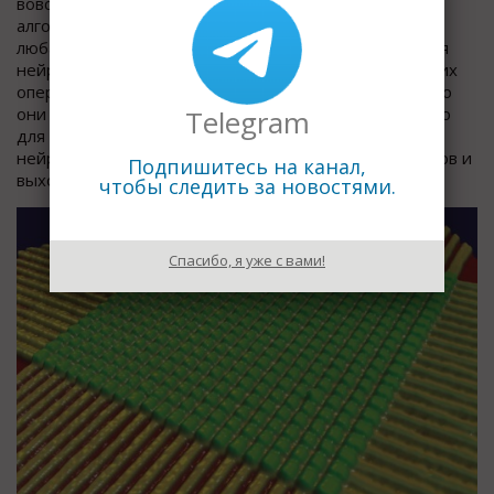
вовсе: из таких базовых операций строятся все
алгоритмы обработки данных и без них немыслима
любая фон-неймановская компьютерная система. Для
нейросетевой архитектуры использование логических
операций необязательно, но в данном случае именно
они были выбраны из-за их простоты, исключительно
Telegram
для демонстрации возможностей обучения
нейроморфной сети с небольшим количеством входов и
Подпишитесь на канал,
выходов.
чтобы следить за новостями.
Спасибо, я уже с вами!