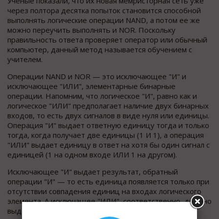
Ученые показали, что их новая мемристорная сеть уже
через полтора десятка попыток становится способной
выполнять логические операции NAND, а потом ее же
можно переучить выполнять и NOR. Поскольку
правильность ответа проверяет оператор или обычный
компьютер, данный метод называется обучением с
учителем.
Операции NAND и NOR — это исключающее "И" и
исключающее "ИЛИ", элементарные бинарные
операции. Напомним, что логическое "И", равно как и
логическое "ИЛИ" предполагает наличие двух бинарных
входов, то есть двух сигналов в виде нуля или единицы.
Операция "И" выдает ответную единицу тогда и только
тогда, когда получает две единицы (1 И 1), а операция
"ИЛИ" выдает единицу в ответ на хотя бы один сигнал с
единицей (1 на одном входе ИЛИ 1 на другом).
Исключающее "И" выдает результат, обратный
операции "И" — то есть единица появляется только при
отсутствии совпадения единиц на входах логического
элемента. А исключащее "ИЛИ", соответственно, должно
выдавать 1 только тогда, когда единиц на входе нет