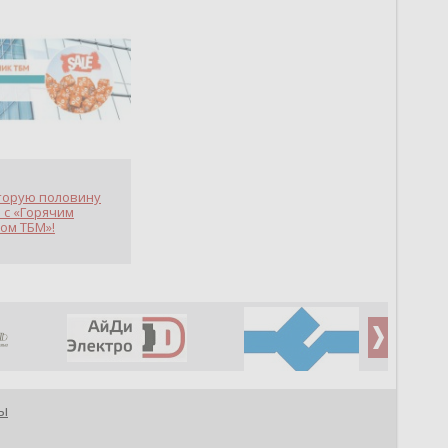
торую половину
 с «Горячим
ом ТБМ»!
ы