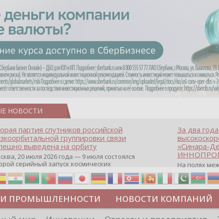
ЫЕ НОВОСТИ
орая партия спутников российской
За два года
зкоорбитальной группировки связи
высокоскор
пешно выведена на орбиту
«Синара-Де
ИННОПРОМ
сква, 20 июля 2026 года — 9 июля состоялся
орой серийный запуск космических
На полях ме
паратов, которые лягут в основу
выставки «И
сштабной отечественной спутниковой
сессия, пос
уппировки высокоскоростного доступа в
промышленно
тернет с глобальным покрытием. Это один
Организатор
ТИ ПРОМЫШЛЕННОСТИ
НОВОСТИ КОМПАНИЙ
 ключевых приоритетов нацпроекта
центральным
кономика данных и цифровая
«Синара‑Дев
ансформация государства». Сейчас
Верхней Пыш
ДИПЛОМЫ