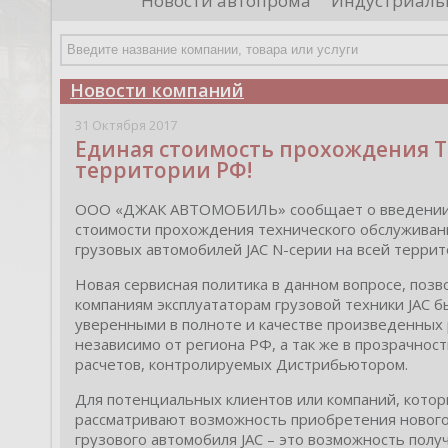
Новости автопрома
Индустриаль
иностранными удостоверяющими центрами.
пр
Чтобы...
че
Новости компаний
31 Октября 2017
Единая стоимость прохождения ТО
территории РФ!
ООО «ДЖАК АВТОМОБИЛЬ» сообщает о введении
стоимости прохождения технического обслуживан
грузовых автомобилей JAC N-серии на всей терри
Новая сервисная политика в данном вопросе, позв
компаниям эксплуататорам грузовой техники JAC б
уверенными в полноте и качестве произведенных
независимо от региона РФ, а так же в прозрачнос
расчетов, контролируемых Дистрибьютором.
Для потенциальных клиентов или компаний, кото
рассматривают возможность приобретения новог
Tel
Под
грузового автомобиля JAC – это возможность полу
что