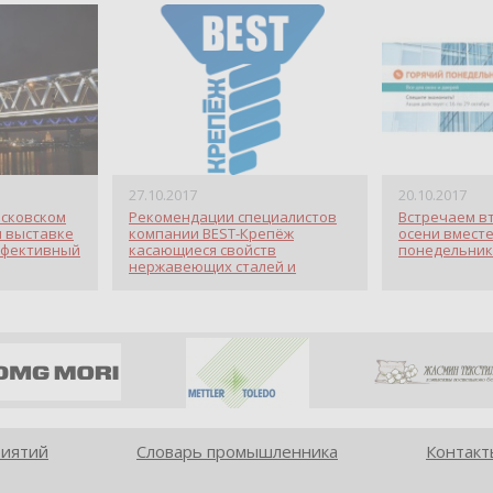
27.10.2017
20.10.2017
осковском
Рекомендации специалистов
Встречаем в
и выставке
компании BEST-Крепёж
осени вместе
ффективный
касающиеся свойств
понедельник
нержавеющих сталей и
крепёжных изделий из них
риятий
Словарь промышленника
Контакт