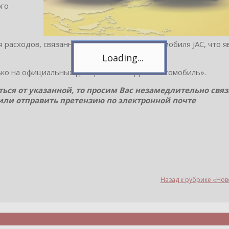
ого
ибо, я уже с вами!
 расходов, связанных с эксплуатацией автомобиля JAC, что я
лько на официальных дилеров ООО «Джак Автомобиль».
ться от указанной, то просим Вас незамедлительно связ
6 или отправить претензию по электронной почте
Назад к рубрике «Но