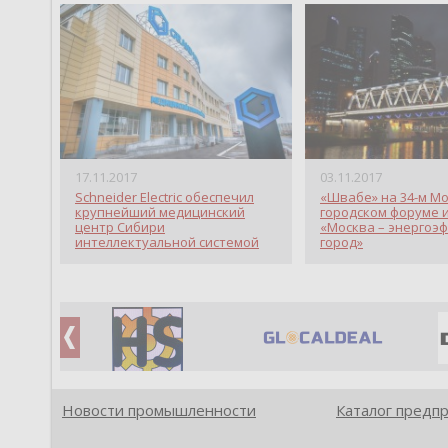
17.11.2017
03.11.2017
Schneider Electric обеспечил
«Швабе» на 34-м М
крупнейший медицинский
городском форуме 
центр Сибири
«Москва – энергоэ
интеллектуальной системой
город»
управления
Новости промышленности
Каталог предп