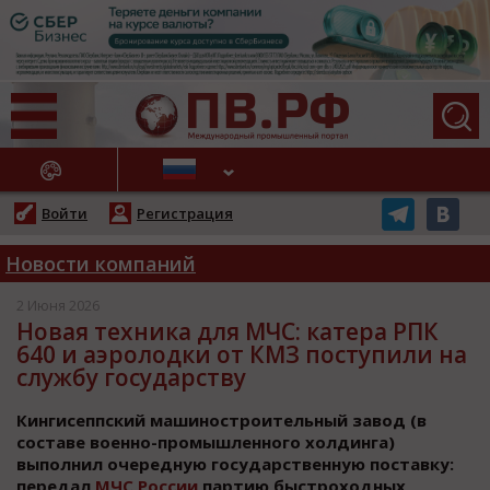
АЖНЫЕ НОВОСТИ
Войти
Регистрация
Новости компаний
2 Июня 2026
Новая техника для МЧС: катера РПК
640 и аэролодки от КМЗ поступили на
службу государству
Кингисеппский машиностроительный завод (в
составе военно-промышленного холдинга)
выполнил очередную государственную поставку:
передал
МЧС России
партию быстроходных