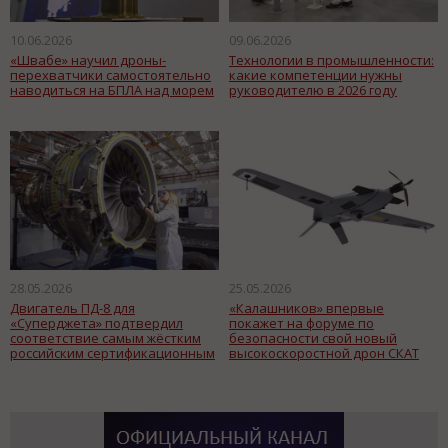
10.06.2026
09.06.2026
«Швабе» научил дроны-
Технологии в промышленности:
перехватчики самостоятельно
какие компетенции нужны
наводиться на БПЛА над морем
руководителю в 2026 году
28.05.2026
25.05.2026
Двигатель ПД-8 для
«Калашников» впервые
«Суперджета» подтвердил
покажет на форуме по
соответствие самым жёстким
безопасности свой новый
российским сертификационным
высокоскоростной дрон СКАТ
нормам
220