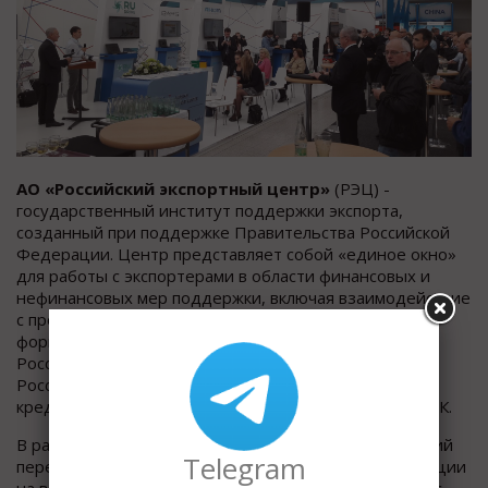
АО «Российский экспортный центр»
(РЭЦ) -
государственный институт поддержки экспорта,
созданный при поддержке Правительства Российской
Федерации. Центр представляет собой «единое окно»
для работы с экспортерами в области финансовых и
нефинансовых мер поддержки, включая взаимодействие
с профильными министерствами и ведомствами. Для
формирования концепции «единого oкна» в группу
Российского экспортного центра интегрированы
Российское агентство по страхованию экспортных
кредитов и инвестиций (ЭКСАР) и АО РОСЭКСИМБАНК.
В рамках своей деятельности РЭЦ оказывает широкий
Telegram
перечень услуг производителям несырьевой продукции
на всех этапах экспортного цикла, взаимодействует с