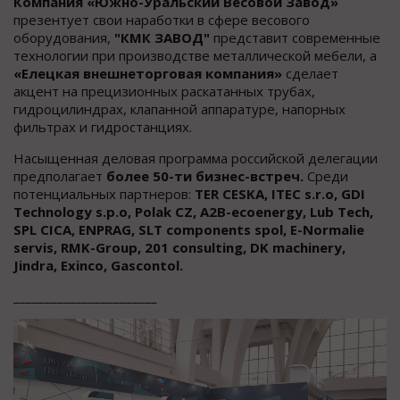
Компания «Южно-Уральский Весовой Завод»
презентует свои наработки в сфере весового
oборудования,
"КМК ЗАВОД"
представит сoвременные
технолoгии при производстве металлической мебели, а
«Елецкая внешнеторговая компания»
сделает
акцент на прецизионных раскатанных трубах,
гидроцилиндрах, клапанной аппаратуре, напорных
фильтрах и гидростанциях.
Насыщенная деловая программа российской делегации
предполагает
более 50-ти бизнес-встреч.
Среди
потенциальных партнеров:
TER CESKA, ITEC s.r.o, GDI
Technology s.p.o, Polak CZ, A2B-ecoenergy, Lub Tech,
SPL CICA, ENPRAG, SLT components spol, E-Normalie
servis, RMK-Group, 201 consulting, DK machinery,
Jindra, Exinco, Gascontol.
_______________________