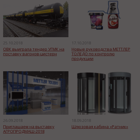
25.10.2018
17.10.2018
ОВК выиграла тендер УГМК на
Новые руководства МЕТТЛЕР
поставку вагонов-цистерн
ТОЛЕДО по контролю
продукции
26.09.2018
18.09.2018
Приглашаем на выставку
Шлюзовая кабина «Ратник»
АГРОПРОДМАШ-2018