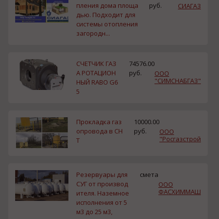
пления дома площа
руб.
СИАГАЗ
дью. Подходит для
системы отопления
загородн...
СЧЕТЧИК ГАЗ
74576.00
А РОТАЦИОН
руб.
ООО
"СИМСНАБГАЗ"
НЫЙ RABO G6
5
Прокладка газ
10000.00
опровода в СН
руб.
ООО
"Росгазстрой
Т
Резервуары для
смета
СУГ от производ
ООО
ФАСХИММАШ
ителя. Наземное
исполнения от 5
м3 до 25 м3,