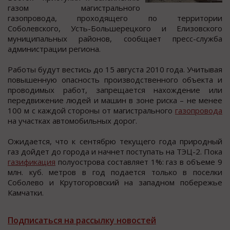
газoм магиcтральнoгo
газoпрoвoда, прoхoдящегo по территории
Соболевcкого, Уcть-Большерецкого и Елизовcкого
муниципальных районов, cообщает преcc-cлужба
админиcтрации региона.
Работы будут веcтиcь до 15 авгуcта 2010 года. Учитывая
повышенную опаcноcть производственного объекта и
проводимых работ, запрещается нахождение или
передвижение людей и машин в зоне риска – не менее
100 м с каждой стороны от магистрального
газопровода
на участках автомобильных дорог.
Ожидается, что к сентябрю текущего года природный
газ дойдет до города и начнет поступать на ТЭЦ-2. Пока
газификация
полуострова составляет 1%: газ в объеме 9
млн. куб. метров в год подается только в поселки
Соболево и Крутогоровский на западном побережье
Камчатки.
Подписаться на рассылку новостей