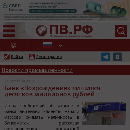
АЖНЫЕ НОВОСТИ
Войти
Регистрация
Новости промышленности
21 Октября 2013
Банк «Возрождение» лишился
десятков миллионов рублей
Из-за сообщений об отзыве у
банка лицензии клиенты начали
массово снимать наличность в
банкоматах, рассказал
предправления кредитной