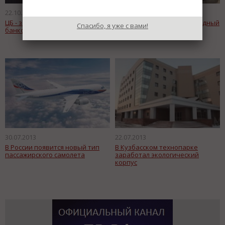
22.10.2013
21.10.2013
ЦБ - за усиление защиты
В России испытают водородный
Спасибо, я уже с вами!
банкоматов
двигатель
30.07.2013
22.07.2013
В России появится новый тип
В Кузбасском технопарке
пассажирского самолета
заработал экологический
корпус