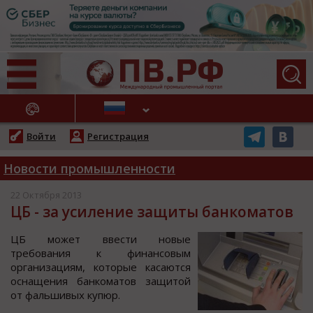
АЖНЫЕ НОВОСТИ
Войти
Регистрация
Новости промышленности
22 Октября 2013
ЦБ - за усиление защиты банкоматов
ЦБ может ввести новые
требования к финансовым
организациям, которые касаются
оснащения банкоматов защитой
от фальшивых купюр.