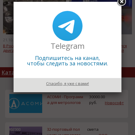
21.10.2013
21.10.2013
Telegram
В России испытают водородный
Банк «Возрождение» лишился
двигатель
десятков миллионов рублей
Подпишитесь на канал,
чтобы следить за новостями.
Каталог товаров
Спасибо, я уже с вами!
АСОМИ - Программ
30000.00
а для метрологов
руб.
Новософт
32-портовый пол
смета
ностью управляе