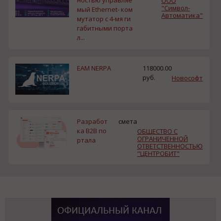
ООО
"Символ-
мый Ethernet- ком
Автоматика"
мутатор с 4-мя ги
габитными порта
л...
EAM NERPA
118000.00
руб.
Новософт
Разработ
смета
ка B2B по
ОБЩЕСТВО С
ОГРАНИЧЕННОЙ
ртала
ОТВЕТСТВЕННОСТЬЮ
"ЦЕНТРОБИТ"