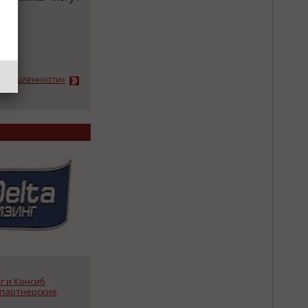
ромышленности»
г и Консиб
партнерские