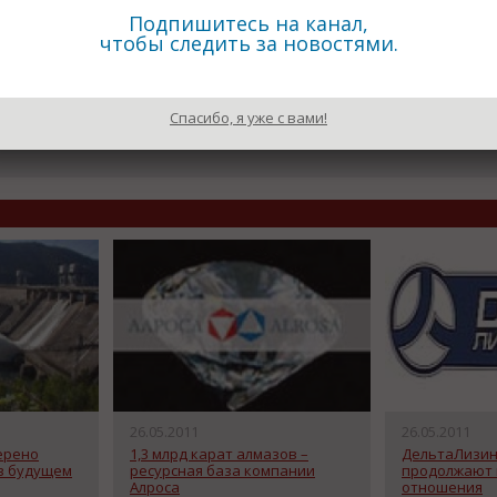
 предприятия.
Подпишитесь на канал,
чтобы следить за новостями.
Спасибо, я уже с вами!
Назад к рубрике «Новости п
26.05.2011
26.05.2011
ерено
1,3 млрд карат алмазов –
ДельтаЛизин
 в будущем
ресурсная база компании
продолжают 
Алроса
отношения