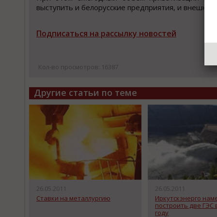
выcтупить и белоруccкие предприятия, и внешние
Подписаться на рассылку новостей
Кол-во просмотров: 16387
Другие статьи по теме
26.05.2011
26.05.2011
Ставки на металлургию
Иркутскэнерго нам
построить две ГЭС
году