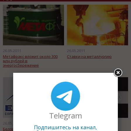
26.05.2011
26.05.2011
Метафракс вложит около 300
Ставки на металлургию
млн рублей в
энергосбережение
Telegram
26.05.2011
26.05.2011
Подпишитесь на канал,
Белоруссия получит первый
1,3 млрд карат алмазов –