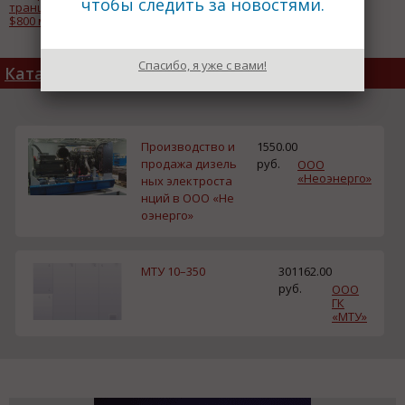
чтобы следить за новостями.
транш кредита на общую сумму
ресурсная база компании
$800 млн
Алроса
Спасибо, я уже с вами!
Каталог товаров
Производство и
1550.00
продажа дизель
руб.
ООО
«Неоэнерго»
ных электроста
нций в ООО «Не
оэнерго»
МТУ 10–350
301162.00
руб.
ООО
ГК
«МТУ»