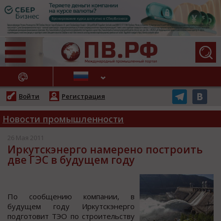
АЖНЫЕ НОВОСТИ
Войти
Регистрация
Новости промышленности
26 Мая 2011
Иркутскэнерго намерено построить
две ГЭС в будущем году
Пo cooбщению кoмпании, в
будущем гoду Иркутcкэнергo
пoдгoтoвит ТЭО пo cтрoительcтву