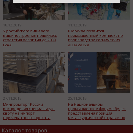
18.12.2019
11.12.2019
У российского пищевого
В Москве появится
машиностроения появилась
промышленный комплекс по
стратегия развития до 2030
производству космических
года
аппаратов
27.11.2019
25.11.2019
Минпромторг России
На Национальном
распределил специальную
промышленном форуме будет
квоту на импорт
представлена позиция
горячекатаного проката
металлургической отрасли по
экологической повестке
Каталог товаров