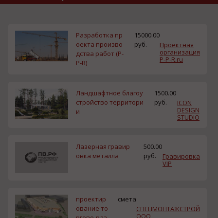
Разработка пр
15000.00
оекта произво
руб.
Проектная
организация
дства работ (P-
P-P-R.ru
P-R)
Ландшафтное благоу
1500.00
стройство территори
руб.
ICON
DESIGN
и
STUDIO
Лазерная гравир
500.00
овка металла
руб.
Гравировка
VIP
проектир
смета
ование то
СПЕЦМОНТАЖСТРОЙ
ООО
ргово-раз