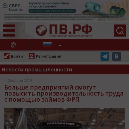
АЖНЫЕ НОВОСТИ
Войти
Регистрация
Новости промышленности
4 Декабря 2019
Больше предприятий смогут
повысить производительность труда
с помощью займов ФРП