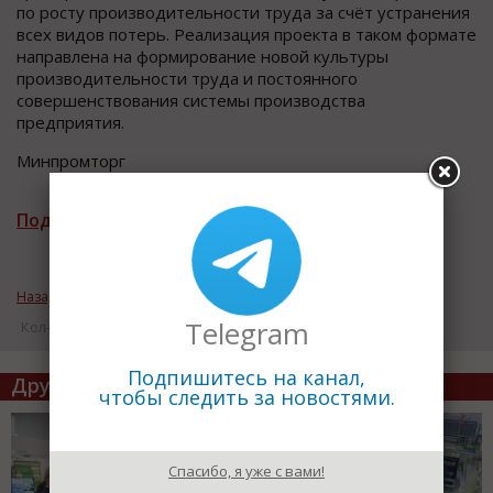
по росту производительности труда за счёт устранения
всех видов потерь. Реализация проекта в таком формате
направлена на формирование новой культуры
производительности труда и постоянного
совершенствования системы производства
предприятия.
Минпромторг
Подписаться на рассылку новостей
Назад к рубрике «Новости промышленности»
Telegram
Кол-во просмотров: 13293
Подпишитесь на канал,
Другие статьи по теме
чтобы следить за новостями.
Спасибо, я уже с вами!