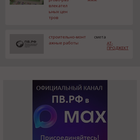
влекател
ьных цен
тров
строительно-монт
смета
ажные работы
АТ-
ПРОДЖЕКТ