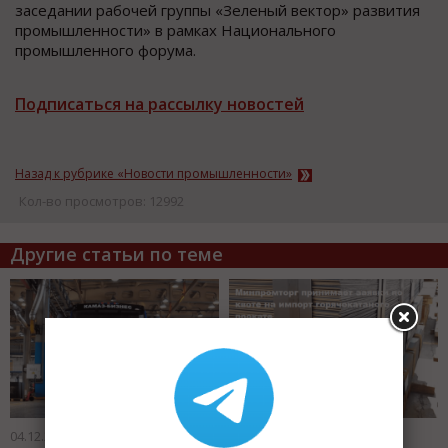
заседании рабочей группы «Зеленый вектор» развития
промышленности» в рамках Национального
промышленного форума.
Подписаться на рассылку новостей
Назад к рубрике «Новости промышленности»
Кол-во просмотров: 12992
Другие статьи по теме
04.12.2019
27.11.2019