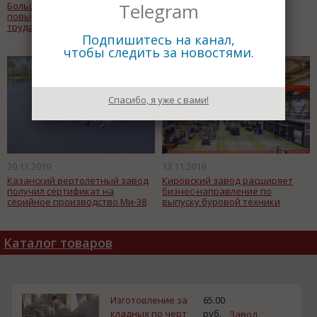
Telegram
Больше предприятий смогут
Минпромторг России
повысить производительность
распределил специальную
труда с помощью займов ФРП
квоту на импорт
горячекатаного проката
Подпишитесь на канал,
чтобы следить за новостями.
Спасибо, я уже с вами!
20.11.2019
13.11.2019
Казанский вертолетный завод
Кировский завод расширяет
получил сертификат на
бизнес-направление по
серийное производство Ми-38
выпуску буровой техники
Каталог товаров
Изготовление за
65.00
кладных по черт
руб.
Завод