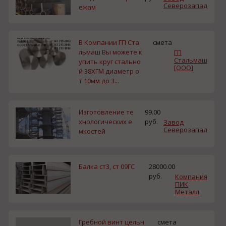
Северозапад
ежам
В Компании ГП Ста
смета
льмаш Вы можете к
ГП
Стальмаш
упить круг стально
[ООО]
й 38ХГМ диаметр о
т 10мм до 3...
Изготовление те
99.00
хнологических е
руб.
Завод
Северозапад
мкостей
Балка ст3, ст 09ГС
28000.00
руб.
Компания
ПИК
Металл
Гребной винт цельн
смета