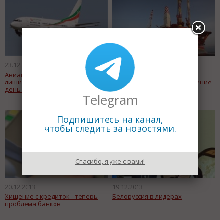
23.12.2013
23.12.2013
Авиакомпания «Татарстан»
«Газпром» запускает
лишится лицензии в последний
Приразломное месторождение
день уходящего года
Telegram
Подпишитесь на канал,
чтобы следить за новостями.
Спасибо, я уже с вами!
20.12.2013
19.12.2013
Хищение с кредиток - теперь
Белоруссия в лидерах
проблема банков