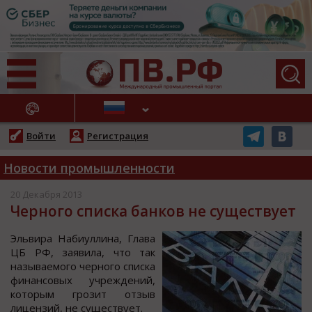
АЖНЫЕ НОВОСТИ
Войти
Регистрация
Новости промышленности
20 Декабря 2013
Черного списка банков не существует
Эльвира Набиуллина, Глава
ЦБ РФ, заявила, что так
называемого черного списка
финансовых учреждений,
которым грозит отзыв
лицензий, не существует.