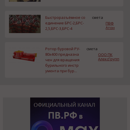
Быстроразъёмное со
смета
единение БРС-2,БРС-
ПВФ
Атон
2,5,БРС-3,БРС-4
Ротор буровой РУ-
смета
80х400 предназна
ООО ПК
АлексГрупп
чен для вращения
бурильного инстр
умента при бур...