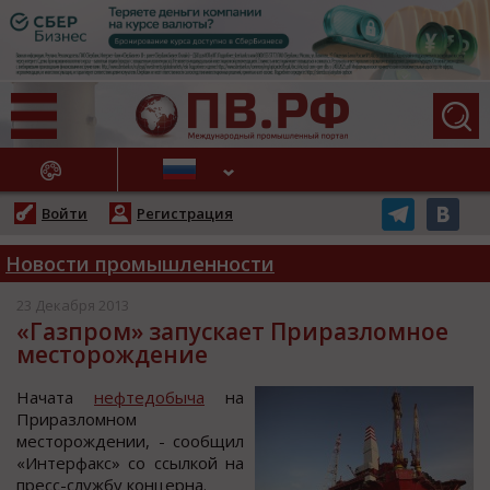
АЖНЫЕ НОВОСТИ
Войти
Регистрация
Новости промышленности
23 Декабря 2013
«Газпром» запускает Приразломное
месторождение
Начата
нефтедобыча
на
Приразломном
месторождении, - сообщил
«Интерфакс» со ссылкой на
пресс-службу концерна.