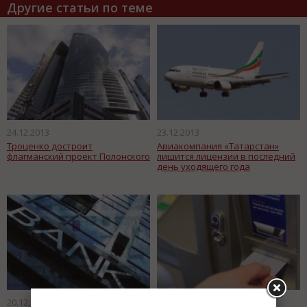
Другие статьи по теме
24.12.2013
23.12.2013
Троценко достроит
Авиакомпания «Татарстан»
флагманский проект Полонского
лишится лицензии в последний
день уходящего года
20.12.2013
20.12.2013