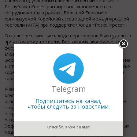
Conference) участники панельной сессии «Россия —
Республика Корея: расширение экономического
сотрудничества в рамках „Большой Евразии“»,
организуемой Корейской ассоциацией международной
торговли (KITA) при поддержке Фонда «Росконгресс».
Отдельное внимание в ходе переговоров было уделено
предстоящему третьему Восточному экономическому
форуму. Артур Ниязметов напомнил, что
Минвостокразвития России предложило расширить
формат участия бизнес-делегации Республики Корея на
ВЭФ-2017, дополнив ставший традиционным российско-
корейский бизнес-диалог встречей глав российской и
корейской делегаций на Форуме.
Telegram
Участники встречи обсудили внедрение корейского
опыта в формировании умной городской среды,
Подпишитесь на канал,
использовании информационных технологий. Данные
чтобы следить за новостями.
направления перспективны для использования на
острове Русский в соответствии с концепцией его
развития, утвержденной Правительством России.
Эффективной может стать строительство современных
Спасибо, я уже с вами!
медицинских клиник на Дальнем Востоке с участием