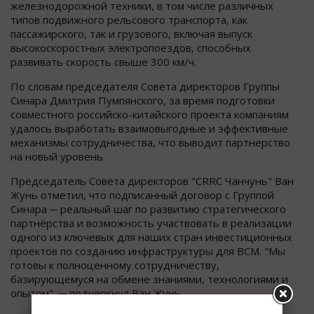
железнодорожной техники, в том числе различных
типов подвижного рельсового транспорта, как
пассажирского, так и грузового, включая выпуск
высокоскоростных электропоездов, способных
развивать скорость свыше 300 км/ч.
По словам председателя Совета директоров Группы
Синара Дмитрия Пумпянского, за время подготовки
совместного российско-китайского проекта компаниям
удалось выработать взаимовыгодные и эффективные
механизмы сотрудничества, что выводит партнерство
на новый уровень.
Председатель Совета директоров "CRRC Чанчунь" Ван
Жунь отметил, что подписанный договор с Группой
Синара ─ реальный шаг по развитию стратегического
партнёрства и возможность участвовать в реализации
одного из ключевых для наших стран инвестиционных
проектов по созданию инфраструктуры для ВСМ. "Мы
готовы к полноценному сотрудничеству,
базирующемуся на обмене знаниями, технологиями и
опытом", ─ подчеркнул Ван Жунь.