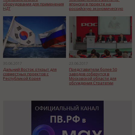
оборудования для применения
японски в проекте на
НДТ
российскую экономическую
модель
30.06.2017
23.06.2017
Дальний Восток открыт для
Представители более 50
совместных проектов с
заводов соберутся в
Республикой Корея
Московской области для
обсуждения Стратегии
развития строительно-
дорожного машиностроения