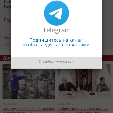
Источник информации: Центр общественных связей
Группы Синара
Подписаться на рассылку новостей
Telegram
Назад к рубрике «Новости промышленности»
Подпишитесь на канал,
чтобы следить за новостями.
Кол-во просмотров: 16276
Другие статьи по теме
Спасибо, я уже с вами!
19.07.2017
07.07.2017
Утвержден перечень основного
«Общество 5.0». Цифровизация
технологического
экономического роста по-