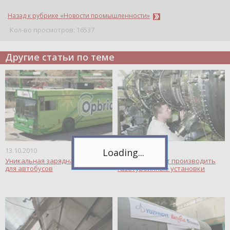
Назад к рубрике «Новости промышленности»
Кол-во просмотров: 16537
Другие статьи по теме
Telegram
Подпишитесь на канал,
чтобы следить за новостями.
Спасибо, я уже с вами!
13.10.2010
13.10.2010
Уникальная зарядная станция
В Перми начнут производить
для автобусов
газотурбинные установки