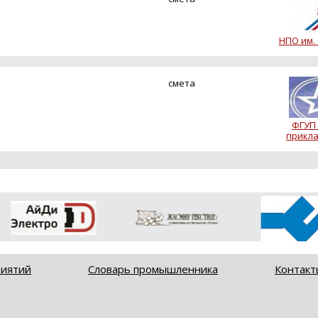
НПО им.
смета
ФГУП
прикла
риятий
Словарь промышленника
Контакт