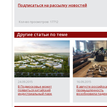
Подписаться на рассылку новостей
Кол-во просмотров: 17712
Другие статьи по теме
24.09.2015
16.09.2015
В Подмосковье может
В августе российск
появиться китайский
промышленность
индустриальный парк
возобновила паде