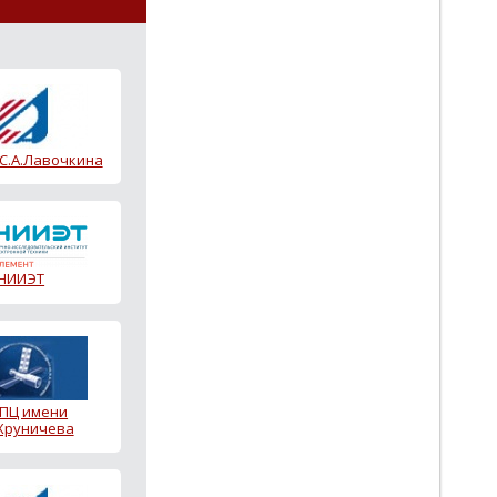
 С.А.Лавочкина
НИИЭТ
ПЦ имени
.Хруничева