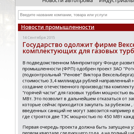
Новости автопрома
Индустриаль
иностранными удостоверяющими центрами.
пр
Чтобы...
че
Новости промышленности
14 Сентября 2015
Государство одолжит фирме Векс
комплектующих для газовых тур
В подведомственном Минпромторгу Фонде разви
промышленности (ФРП) одобрен проект ЗАО "Рот
(подконтрольный "Ренове" Виктора Вексельберга)
стоимостью 3,4 миллиарда рублей направленный 
создание отечественного производства комплек
"горячей части" для газовых турбин мощностью в
МВт. Это позволит в дальнейшем отказаться от за
которые сейчас приходится закупать за рубежом , 
введенных санкций не могут завозится например 
где строятся две ТЭС мощностью по 450 МВт кажд
Первая очередь проекта должна быть запущена у
первом квартале следующего года, а на полный ци