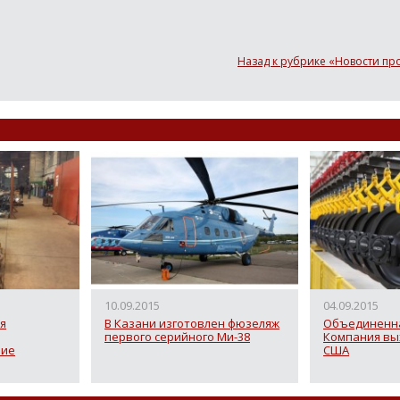
Назад к рубрике «Новости п
10.09.2015
04.09.2015
ая
В Казани изготовлен фюзеляж
Объединенна
первого серийного Ми-38
Компания вы
ние
США