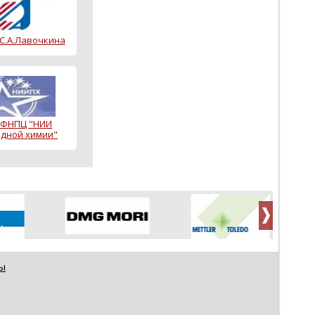
 С.А.Лавочкина
 ФНПЦ "НИИ
дной химии"
ы