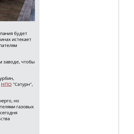
мпания будет
бинах истекает
упателям
м заводе, чтобы
урбин,
я
НПО
"Сатурн",
ерго, но
телями газовых
 сегодня
ьства