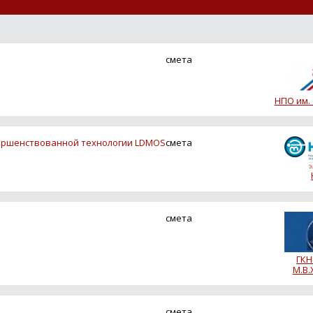
смета
НПО им.
вершенствованной технологии LDMOS
смета
смета
ГКН
М.В
смета