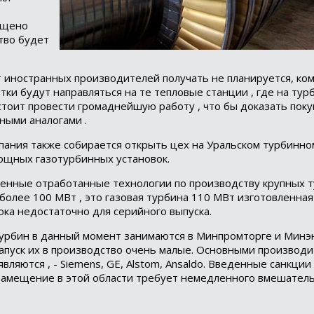
ущено
ство будет
 иностранных производителей получать не планируется, ко
тки будут направляться на те тепловые станции , где на тур
стоит провести громаднейшую работу , что бы доказать пок
ными аналогами .
мпания также собирается открыть цех на Уральском турбинно
ощных газотурбинных установок.
твенные отработанные технологии по производству крупных т
олее 100 МВт , это газовая турбина 110 МВт изготовленна
ока недостаточно для серийного выпуска.
рбин в данный момент занимаются в Минпромторге и Минэн
апуск их в производство очень малые. Основными производи
вляются , - Siemens, GE, Alstom, Ansaldo. Введенные санкции
озамещение в этой области требует немедленного вмешател
egram
пишитесь на канал,
бы следить за новостями.
ибо, я уже с вами!