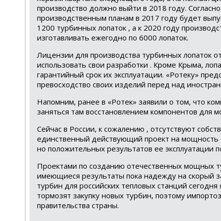
производство должно выйти в 2018 году. Согласно
производственным планам в 2017 году будет вып
1200 турбинных лопаток , а к 2020 году производ
изготавливать ежегодно по 6000 лопаток.
Лицензии для производства турбинных лопаток от
использовать свои разработки . Кроме Крыма, лопа
гарантийный срок их эксплуатации. «Ротеку» пред
превосходство своих изделий перед над иностран
Напомним, ранее в «Ротек» заявили о том, что ко
заняться там восстановлением компонентов для м
Сейчас в России, к сожалению , отсутствуют собс
единственный действующий проект на мощность б
но положительных результатов ее эксплуатации п
Проектами по созданию отечественных мощных ту
имеющиеся результаты пока надежду на скорый з
турбин для российских тепловых станций сегодня я
тормозят закупку новых турбин, поэтому импорт
Tel
правительства страны.
Под
что
Спас